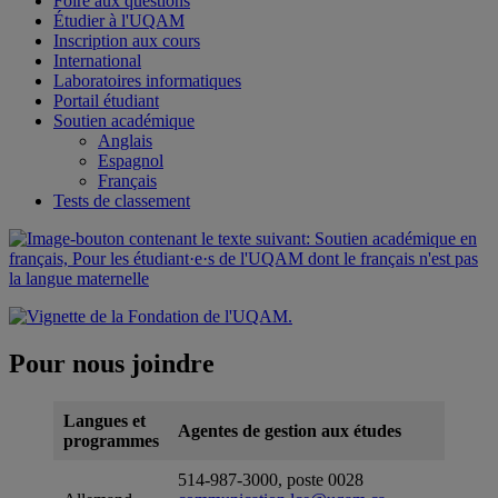
Foire aux questions
Étudier à l'UQAM
Inscription aux cours
International
Laboratoires informatiques
Portail étudiant
Soutien académique
Anglais
Espagnol
Français
Tests de classement
Pour nous joindre
Langues et
Agentes de gestion aux études
programmes
514-987-3000, poste 0028