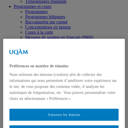
Témoignages étudiants
Programmes et cours
Programmes
Programmes bilingues
Baccalauréat par cumul
Concentrations en langue
Cours à la carte
Mesures de soutien en français (9960)
Cours de français aux cycles supérieurs
Séjours linguistiques à Montréal
Stages
Horaires
Horaire des cours
Préférences en matière de témoins
Langues
Allemand
Nous utilisons des témoins (cookies) afin de collecter des
Anglais
informations qui nous permettent d’améliorer votre expérience sur
Arabe
le site, de vous proposer des contenus vidéo, d’analyser les
Chinois
statistiques de fréquentation, etc. Vous pouvez personnaliser votre
Espagnol
choix en sélectionnant « Préférences ».
Français langue seconde
Français et anglais
Italien
Japonais
Autoriser les témoins
Langues asiatiques
LSQ (langue des signes québécoise)