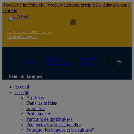
Accéder à la recherche
Accéder au menu pricipal
Accéder à la zone
centrale
Faculté de communication
École de langues
Pour
Faculté de
École de
UQAM
nous
communication
langues
joindre
École de langues
Accueil
L'École
À propos
Dans les médias
Infolettres
Professeur•e•s
Parcours de diplômé•e•s
Perspectives professionnelles
Pourquoi les langues et les cultures?