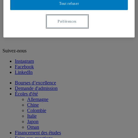
Langues modernes
Tout refuser
Portugais
Russe
Recherche
Préférences
Nous joindre
EN
Suivez-nous
Instagram
Facebook
LinkedIn
Bourses d’excellence
Demande d'admission
Écoles d'été
Allemagne
Chine
Colombie
Italie
Japon
Oman
Financement des études