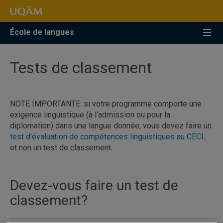
Accéder
Accéder
Accéder
à
au
à
la
menu
la
École de langues
recherche
pricipal
zone
centrale
Tests de classement
NOTE IMPORTANTE: si votre programme comporte une
exigence linguistique (à l'admission ou pour la
diplomation) dans une langue donnée, vous devez faire
un
test d'évaluation de compétences linguistiques au CECL
et non un test de classement.
Devez-vous faire un test de
classement?