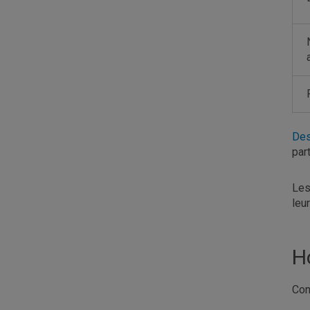
Des
par
Les
leu
H
Con