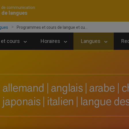
é de communication
 de langues
ngues
Programmes et cours de langue et cu...
et cours
Horaires
Langues
Re