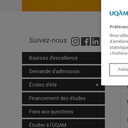
Préféren
Nous utili
P
Suivez-nous
d’améliore
statistiqu
« Préféren
Bourses d’excellence
M
Préf
Demande d'admission
Écoles d'été
Financement des études
Foire aux questions
Étudier à l'UQAM