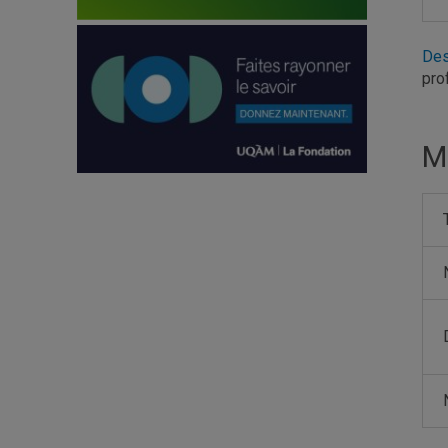
Des
pro
M