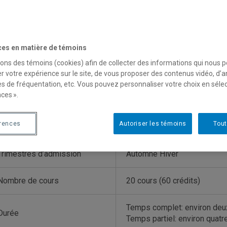
ces en matière de témoins
sons des témoins (cookies) afin de collecter des informations qui nous 
rogrammes et cours de langu
r votre expérience sur le site, de vous proposer des contenus vidéo, d’a
es de fréquentation, etc. Vous pouvez personnaliser votre choix en séle
ces ».
ajeure en anglais et culture angl
érences
Autoriser les témoins
Tout
Trimestres d’admission
Automne Hiver
Nombre de cours
20 cours (60 crédits)
Temps complet: environ deu
Durée
Temps partiel: environ quatr