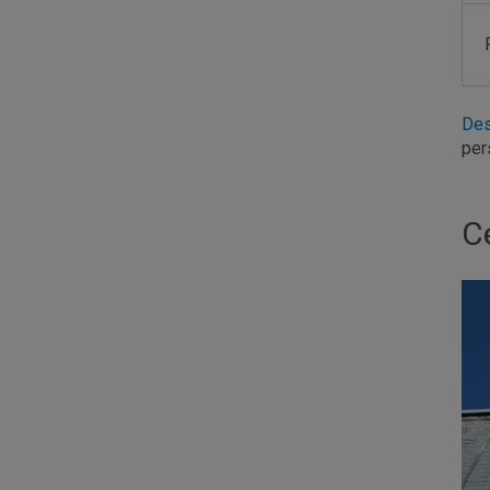
Des
per
Ce