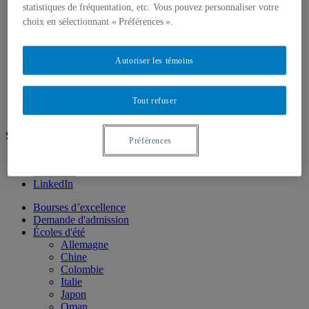
Langues asiatiques
statistiques de fréquentation, etc. Vous pouvez personnaliser votre
LSQ (langue des signes québécoise)
choix en sélectionnant « Préférences ».
Langues modernes
Portugais
Russe
Autoriser les témoins
Recherche
Nous joindre
EN
Tout refuser
Suivez-nous
Préférences
Instagram
Facebook
LinkedIn
Bourses d’excellence
Demande d'admission
Écoles d'été
Allemagne
Chine
Colombie
Italie
Japon
Oman