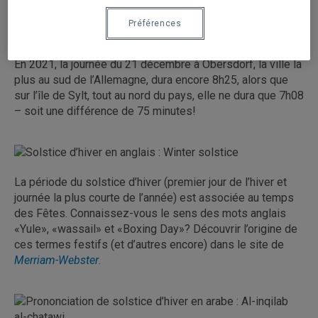
Préférences
En 2021, la journée du 21 décembre à Obersdorf, la ville la
plus au sud de l’Allemagne, dura encore 8h25, alors que
sur l’île de Sylt, tout au nord du pays, elle ne dura que 7h08
– soit une différence de 75 minutes!
La période du solstice d’hiver (premier jour de l’hiver et
journée la plus courte de l’année) est associée au temps
des Fêtes. Connaissez-vous le sens des mots anglais
«Yule», «wassail» et «Boxing Day»? Découvrir l’origine de
ces termes festifs (et d’autres encore) dans le site de
Merriam-Webster
.