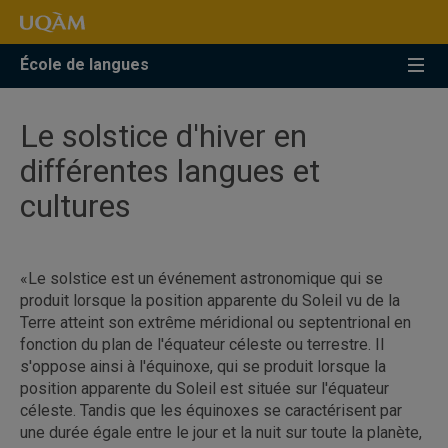
Accéder
Accéder
Accéder
à
au
à
la
menu
la
École de langues
recherche
pricipal
zone
centrale
Le solstice d'hiver en
différentes langues et
cultures
«Le solstice est un événement astronomique qui se
produit lorsque la position apparente du Soleil vu de la
Terre atteint son extrême méridional ou septentrional en
fonction du plan de l'équateur céleste ou terrestre. Il
s'oppose ainsi à l'équinoxe, qui se produit lorsque la
position apparente du Soleil est située sur l'équateur
céleste. Tandis que les équinoxes se caractérisent par
une durée égale entre le jour et la nuit sur toute la planète,