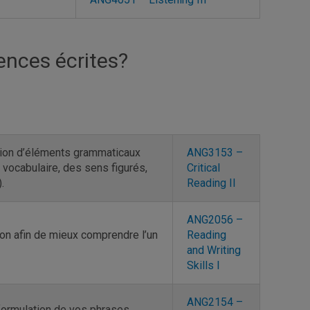
ences écrites?
tion d’éléments grammaticaux
ANG3153 –
u vocabulaire, des sens figurés,
Critical
.
Reading II
ANG2056 –
on afin de mieux comprendre l’un
Reading
and Writing
Skills I
ANG2154 –
ormulation de vos phrases,