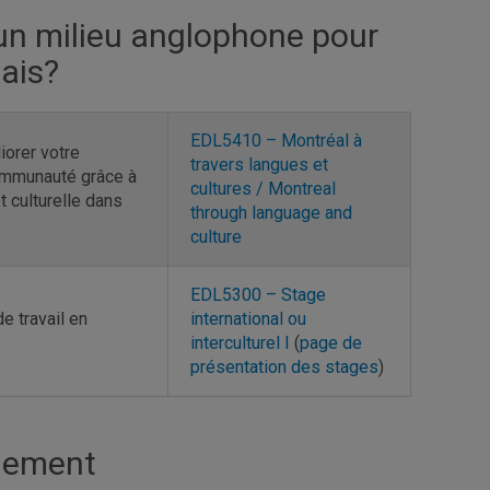
un milieu anglophone pour
ais?
EDL5410 – Montréal à
orer votre
travers langues et
communauté grâce à
cultures / Montreal
t culturelle dans
through language and
culture
EDL5300 – Stage
e travail en
international ou
interculturel I
(
page de
présentation des stages
)
gnement