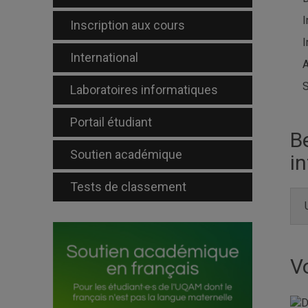
I
Inscription aux cours
I
International
S
Laboratoires informatiques
Portail étudiant
B
Soutien académique
i
Tests de classement
V