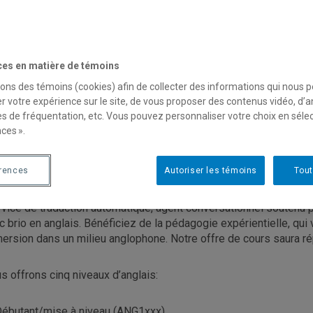
ces en matière de témoins
sons des témoins (cookies) afin de collecter des informations qui nous 
os cours de langue anglaise 
r votre expérience sur le site, de vous proposer des contenus vidéo, d’a
es de fréquentation, etc. Vous pouvez personnaliser votre choix en séle
nglophones pour le trimestr
ces ».
érences
Autoriser les témoins
Tout
liorez votre anglais tant du point de vue grammatical que commu
ects des cultures anglophones. Dans certains cours, apprenez à b
rvice de traduction automatique, agent conversationnel soutenu par 
c brio en anglais. Bénéficiez de la pédagogie expérientielle, qui
ersion dans un milieu anglophone. Notre offre de cours saura ré
s offrons cinq niveaux d’anglais:
ébutant/mise à niveau (ANG1xxx)