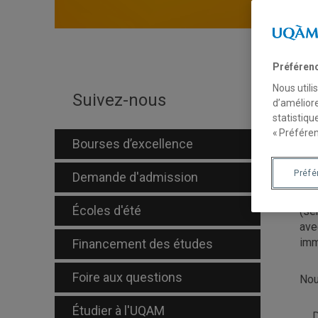
Préféren
Nous utili
N
Suivez-nous
d’améliore
statistiqu
a
« Préféren
Bourses d’excellence
Préf
Demande d'admission
Amé
asp
Écoles d'été
(se
ave
imm
Financement des études
Foire aux questions
Nou
Étudier à l'UQAM
D