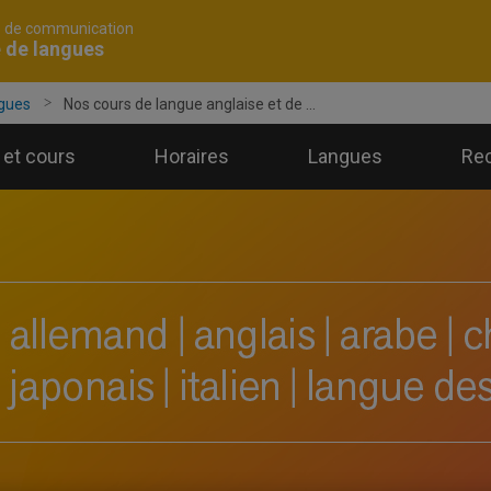
é de communication
 de langues
ngues
Nos cours de langue anglaise et de ...
et cours
Horaires
Langues
Re