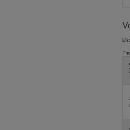
V
Pho