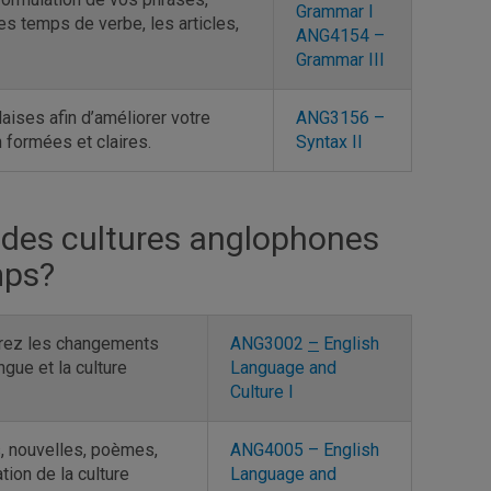
Grammar I
s temps de verbe, les articles,
ANG4154 –
Grammar III
ises afin d’améliorer votre
ANG3156 –
 formées et claires.
Syntax II
 des cultures anglophones
mps?
uvrez les changements
ANG3002
–
English
ngue et la culture
Language and
Culture I
s, nouvelles, poèmes,
ANG4005 – English
ation de la culture
Language and