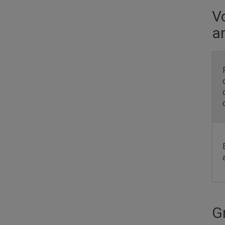
V
a
G