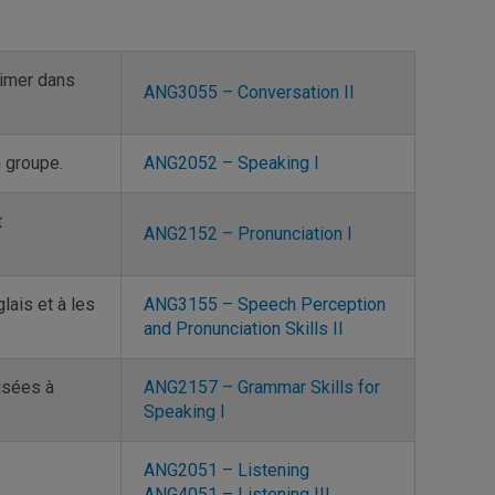
rimer dans
ANG3055 – Conversation II
 groupe.
ANG2052 – Speaking I
t
ANG2152 – Pronunciation I
lais et à les
ANG3155 – Speech Perception
and Pronunciation Skills II
isées à
ANG2157 – Grammar Skills for
Speaking I
ANG2051 – Listening
ANG4051 – Listening III