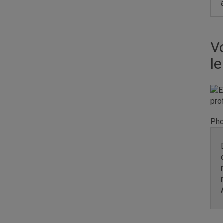
V
l
Pho