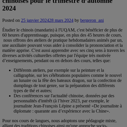
chinoises pour le trimestre d’automne
2024
Posted on
25 janvier 2024
28 mars 2024
by
bergeron_ani
Étudier le chinois (mandarin) à l'UQAM, c'est bénéficier de plus de
60 heures d'apprentissage, puisque, en plus des 45 heures de cours,
nous offrons des ateliers de pratique hebdomadaires animés par un,
une auxiliaire pouvant vous aider à consolider la prononciation et la
matière apprise. C'est aussi apprendre avec ses cinq sens à travers les
diverses activités culturelles offertes par l'équipe très motivée
d’enseignements, pendant ou en dehors des cours, telles que:
Différents ateliers, par exemple sur la peinture et la
calligraphie, sur les célébrations populaires comme le nouvel
an lunaire ou la fête des bateaux dragon, sur la confection de
dumplings de tout genre, sur la préparation des différents
types de thé et autres;
Des conférences sur l'actualité chinoise, données par des
personnalités d'intérêt (à l’hiver 2023, par exemple, le
journaliste Jean-François Lépine a présenté «De journaliste à
diplomate : quarante ans d’expérience avec la Chine».
Pour nos cours de langues, nous adoptons une pédagogie mixte,
alliant des traditions chinoises ainsi qu'une approche socio-