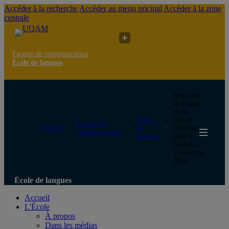
Accéder à la recherche
Accéder au menu pricipal
Accéder à la zone
centrale
Faculté de communication
École de langues
Nos cours
de langue
et de
École
culture
Faculté de
UQAM
de
chinoises
communication
langues
pour le
trimestre
d’automne
2024
École de langues
Accueil
L'École
À propos
Dans les médias