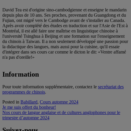
David Tea est d'origine sino-cambodgienne et enseigne le mandarin
depuis plus de 10 ans. Ses proches, provenant du Guangdong et du
Fujian, ont migré vers le Cambodge avant de s'installer au Canada.
Après avoir complété des études en traduction et sur l'Asie de l'Est à
Montréal, il est allé faire une maîtrise en linguistique chinoise à
l'université Tsinghua à Beijing et une formation sur l'enseignement
du chinois à Taiwan. Il a non seulement développé une passion pour
la didactique des langues, mais aussi pour la cuisine, qu'il essaie
d'intégrer dans ses cours car comme le dicton le dit: «Ventre affamé
n'a pas d'oreille!»
Information
Pour toute information supplémentaire, contactez le
secrétariat des
programmes de chinois
.
Posted in
Babillard
,
Cours automne 2024
Navigation
Je me suis offert du bonheur!
Nos cours de langue anglaise et de cultures anglophones pour le
de
trimestre d’automne 2024
l'article
Suivez-nous