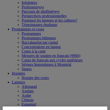
Infolettres
Professeur•e•s
Parcours de diplômé•e•s
Perspectives professionnelles
Pourquoi les langues et les cultures?
Témoignages étudiants
Programmes et cours
Programmes
Programmes bilingues
Baccalauréat par cumul
Concentrations en langue
Cours à la carte
Mesures de soutien en français (9960)
Cours de français aux cycles supérieurs
Séjours linguistiques à Montréal
Stages
Horaires
Horaire des cours
Langues
Allemand
Anglais
Arabe
Chinois
Espagnol
Français langue seconde