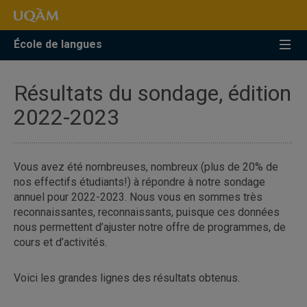
Accéder
Accéder
Accéder
à
au
à
la
menu
la
École de langues
recherche
pricipal
zone
centrale
Résultats du sondage, édition
2022-2023
Vous avez été nombreuses, nombreux (plus de 20% de
nos effectifs étudiants!) à répondre à notre sondage
annuel pour 2022-2023. Nous vous en sommes très
reconnaissantes, reconnaissants, puisque ces données
nous permettent d’ajuster notre offre de programmes, de
cours et d’activités.
Voici les grandes lignes des résultats obtenus.