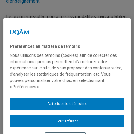
d’enseignement
.
Le premier résultat concerne les modalités inacceptables:
Préférences en matière de témoins
Nous utilisons des témoins (cookies) afin de collecter des
informations qui nous permettent d’améliorer votre
expérience sur le site, de vous proposer des contenus vidéo,
d’analyser les statistiques de fréquentation, etc. Vous
pouvez personnaliser votre choix en sélectionnant
« Préférences ».
Autoriser les témoins
Près du tiers des personnes ont choisi «Aucune» pour les
modalités inacceptables, indiquant ainsi que toutes les
modalités leurs conviennent (en jaune fluo). Sinon, la
Tout refuser
modalité à distance asynchrone est la moins aimée
(rouge), suivi du présentiel (bleu), de à distance