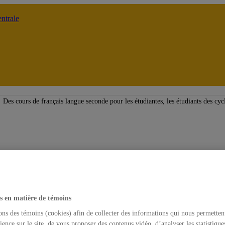
ntrale
Des cours de français langue seconde pour les étudiantes, les étudiants des cyc
s en matière de témoins
ons des témoins (cookies) afin de collecter des informations qui nous permetten
ience sur le site, de vous proposer des contenus vidéo, d’analyser les statistique