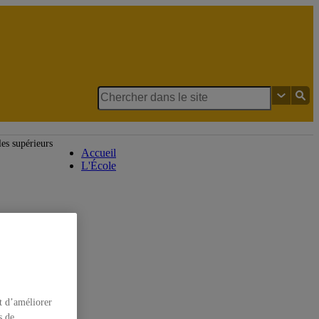
École de langues
les supérieurs
Accueil
L'École
t d’améliorer
s de