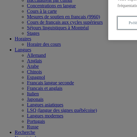
Baccalauréat par cumul
Concentrations en langue
fréquentati
Cours à la carte
Mesures de soutien en français (9960)
Cours de français aux cycles supérieurs
Préf
Séjours linguistiques à Montréal
Stages
Horaires
Horaire des cours
Langues
Allemand
Anglais
Arabe
Chinois
Espagnol
Français langue seconde
Français et anglais
Italien
Japonais
Langues asiatiques
LSQ (langue des signes québécoise)
Langues modernes
Portugais
Russe
Recherche