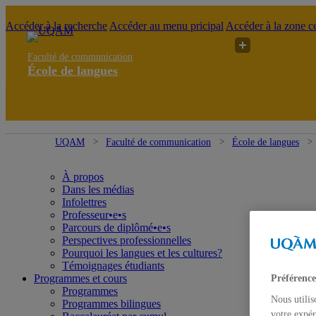
Accéder à la recherche
Accéder au menu pricipal
Accéder à la zone ce
Faculté de communication
École de langues
UQAM
Faculté de communication
École de langues
À propos
Dans les médias
Infolettres
Professeur•e•s
Parcours de diplômé•e•s
Perspectives professionnelles
Pourquoi les langues et les cultures?
Témoignages étudiants
Programmes et cours
Préférence
Programmes
Nous utilis
Programmes bilingues
votre expér