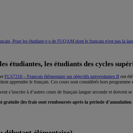
es étudiantes, les étudiants des cycles supér
et
FLS7210 – Français élémentaire sur objectifs universitaires II
ont été
ent apprendre le français. Ces cours sont considérés hors programme et 
nt s’inscrire à d’autres cours de français langue seconde et doivent s
gratuite (les frais sont remboursés après la période d’annulation 
au débutant-élémentaire)