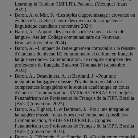
Learning in Tandem (IMFLIT), Pachuca (Mexique) (mars
2025).
Baron, A. et Min, S. «Les styles d'apprentissage : croyance ou
évidence?». Atelier, Centre des niveaux de compétence
linguistique canadiens (novembre 2024).
Baron, A. «Apports des jeux de société dans la classe de
langue». Atelier, Collège communautaire du Nouveau-
Brunswick (octobre 2024).
Baron, A. «L'impact de l'enseignement comodal sur la réussite
d'étudiants de niveau B2 en grammaire et écriture en français
langue seconde». Communication, 4e congrès européen des
professeurs de français, Bucarest (Roumanie) (septembre
2024).
Baron, A., Desaulniers, A. et Bertrand, J. «Pour une
intégration langagière réussie : l'évaluation préalable des
compétences langagières et le soutien académique en cours
d'études». Communication, XVIIIe SEDIFRALE / Congrès
Panaméricain des Professeurs de Français de la FIPF, Brasilia
(Brésil) (novembre 2023).
Baron, A., Elghazi, L. et Bertrand, J. «Pour une intégration
langagière réussie : deux types de cheminement possibles».
Communication, XVIIIe SEDIFRALE / Congrès
Panaméricain des Professeurs de Français de la FIPF, Brasilia
(Brésil) (novembre 2023).
Baron, A, Döderlein, S. et Starcke, B. «Enseigner en comodal