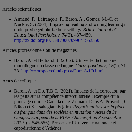
Articles scientifiques
Armand, F., Lefrançois, P., Baron, A., Gomez, M.-C. et
Nuckle, S. (2004). Improving reading and writing learning in
underprivileged pluri-ethnic settings.
British Journal of
Educational Psychology
,
74
(3), 437–459.
http://dx.doi.org/10.1348/0007099041552350
.
Articles professionnels ou de magazines
Baron, A. et Bertrand, J. (2012). Utiliser le dictionnaire
monolingue en classe de langue.
Correspondance
,
18
(1), 31–
33.
http://correspo.ccdmd.qc.ca/Corr18-1/9.html
.
Actes de colloque
Baron, A. et Do, T.B.T. (2021). Impacts de la correction par
les pairs sur la compétence interculturelle : exemple d’un
jumelage entre le Canada et le Vietnam. Dans A. Proscolli, C.
Nikou et S. Tsakagiannis (dir.).
Regards croisés sur la place
du français dans des sociétés en mutation : Actes du 3e
Congrès européen de la FIPF, Athènes, 4 au 8 septembre
2019
, (p. 545-556). Presses de l’Université nationale et
capodistrienne d’Athènes.