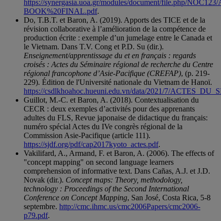
https://synergasia.uoa.gr/modules/document/file.php/NOC1
BOOK%20FINAL.pdf
.
Do, T.B.T. et Baron, A. (2019). Apports des TICE et de la
révision collaborative à l’amélioration de la compétence de
production écrite : exemple d’un jumelage entre le Canada et
le Vietnam. Dans T.V. Cong et P.D. Su (dir.).
Enseignement/apprentissage du et en français : regards
croisés : Actes du Séminaire régional de recherche du Centre
régional francophone d’Asie-Pacifique (CREFAP)
, (p. 219-
229). Édition de l'Université nationale du Vietnam de Hanoï.
https://csdlkhoahoc.hueuni.edu.vn/data/2021/7/ACT
Guillot, M.-C. et Baron, A. (2018). Contextualisation du
CECR : deux exemples d’activités pour des apprenants
adultes du FLS, Revue japonaise de didactique du français:
numéro spécial Actes du IVe congrès régional de la
Commission Asie-Pacifique (article 111).
https://sjdf.org/pdf/cap2017kyoto_actes.pdf
.
Vakilifard, A., Armand, F. et Baron, A. (2006). The effects of
"concept mapping" on second language learners
comprehension of informative text. Dans Cañas, A.J. et J.D.
Novak (dir.).
Concept maps: Theory, methodology,
technology : Proceedings of the Second International
Conference on Concept Mapping
, San José, Costa Rica, 5-8
septembre.
http://cmc.ihmc.us/cmc2006Papers/cmc2006-
p79.pdf
.