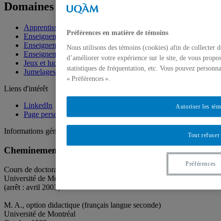
Domaines d'expertise
Apprentissage expérientiel
Préférences en matière de témoins
Enseignement et apprentissage de la grammaire
Enseignement et apprentissage de la lecture
Nous utilisons des témoins (cookies) afin de collecter 
Enseignement et apprentissage de l'écriture
d’améliorer votre expérience sur le site, de vous propo
Jeux et ludification
statistiques de fréquentation, etc. Vous pouvez personna
Jumelages interculturels
« Préférences ».
Liens d'intérêt
LinkedIn
Autoriser les té
Page personnelle
Informations générales
Tout refuser
Cheminement académique
Préférences
Cours de doctorat en didactique (français langue seconde)
Université de Montréal
(arrêt : avril 2003)
M. A., option didactique (français langue seconde)
Université de Montréal