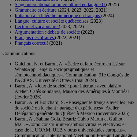
Stage international ou interculturel en langue II
(2025)
Grammaire et écriture
(2024, 2023, 2022, 2021)
Initiation à la littératie numérique en français
(2024)
Langue, culture et société québécoises
(2023)
Lecture et vocabulaire
(2023, 2022)
Argumentation : débats de société
(2023)
Français des affaires
(2022, 2021)
Français correctif
(2021)
Communications
Guichon, N. et Baron, A. «Écrire et faire écrire en L2 sur
WhatsApp - enjeux sociopragmatiques et
sémiotechnodidactiques». Communication, 91e Congrès de
l'ACFAS, Université d'Ottawa (mai 2024).
Baron, A. «Jeux de société : pour interagir avec plaisir».
Atelier, Cafés solidaires, Maison des Amériques à Montréal
(février 2026).
Baron, A. et Bouchard, S. «Enseigner le français avec les jeux
de société ou le chant : partage d'expériences». Atelier,
Délégation générale du Québec à Mexico (novembre 2025).
Baron, A., Sabina Gola, Beatriz Calvo Martin et Guillot,
M.C. «Como construir intercambios virtuales efectivos: el
caso de la UQAM, ULB y otras universidades europeas».
Communication, International Meeting on Foreign Language