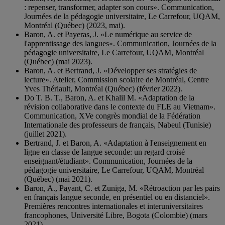
: repenser, transformer, adapter son cours». Communication,
Journées de la pédagogie universitaire, Le Carrefour, UQAM,
Montréal (Québec) (2023, mai).
Baron, A. et Payeras, J. «Le numérique au service de
l'apprentissage des langues». Communication, Journées de la
pédagogie universitaire, Le Carrefour, UQAM, Montréal
(Québec) (mai 2023).
Baron, A. et Bertrand, J. «Développer ses stratégies de
lecture». Atelier, Commission scolaire de Montréal, Centre
Yves Thériault, Montréal (Québec) (février 2022).
Do T. B. T., Baron, A. et Khalil M. «Adaptation de la
révision collaborative dans le contexte du FLE au Vietnam».
Communication, XVe congrès mondial de la Fédération
Internationale des professeurs de français, Nabeul (Tunisie)
(juillet 2021).
Bertrand, J. et Baron, A. «Adaptation à l'enseignement en
ligne en classe de langue seconde: un regard croisé
enseignant/étudiant». Communication, Journées de la
pédagogie universitaire, Le Carrefour, UQAM, Montréal
(Québec) (mai 2021).
Baron, A., Payant, C. et Zuniga, M. «Rétroaction par les pairs
en français langue seconde, en présentiel ou en distanciel».
Premières rencontres internationales et interuniversitaires
francophones, Université Libre, Bogota (Colombie) (mars
2021).