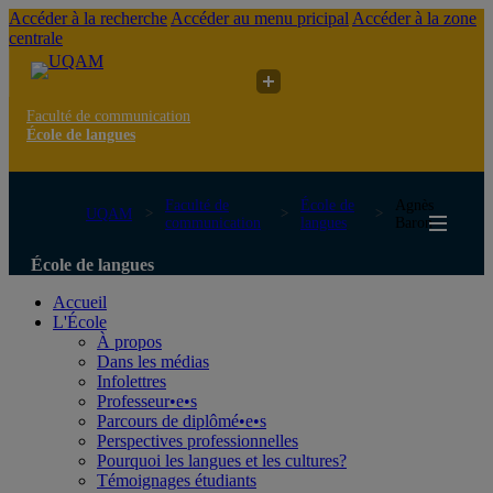
Accéder à la recherche
Accéder au menu pricipal
Accéder à la zone
centrale
Faculté de communication
École de langues
Faculté de
École de
Agnès
UQAM
communication
langues
Baron
École de langues
Accueil
L'École
À propos
Dans les médias
Infolettres
Professeur•e•s
Parcours de diplômé•e•s
Perspectives professionnelles
Pourquoi les langues et les cultures?
Témoignages étudiants