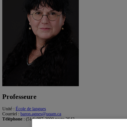
Professeure
Unité
:
École de langues
Courriel
:
baron.agnes@uqam.ca
Téléphone
: (514) 987-3000 poste 2643