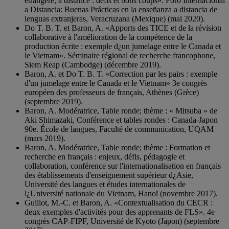
étrangère, à distance : défis et bons coups». Foro Internacional
a Distancia: Buenas Prácticas en la enseñanza a distancia de
lenguas extranjeras, Veracruzana (Mexique) (mai 2020).
Do T. B. T. et Baron, A. «Apports des TICE et de la révision
collaborative à l'amélioration de la compétence de la
production écrite : exemple d¿un jumelage entre le Canada et
le Vietnam». Séminaire régional de recherche francophone,
Siem Reap (Cambodge) (décembre 2019).
Baron, A. et Do T. B. T. «Correction par les pairs : exemple
d'un jumelage entre le Canada et le Vietnam» 3e congrès
européen des professeurs de français, Athènes (Grèce)
(septembre 2019).
Baron, A. Modératrice, Table ronde; thème : « Mitsuba » de
Aki Shimazaki, Conférence et tables rondes : Canada-Japon
90e. École de langues, Faculté de communication, UQAM
(mars 2019).
Baron, A. Modératrice, Table ronde; thème : Formation et
recherche en français : enjeux, défis, pédagogie et
collaboration, conférence sur l'internationalisation en français
des établissements d'enseignement supérieur d¿Asie,
Université des langues et études internationales de
l¿Université nationale du Vietnam, Hanoï (novembre 2017).
Guillot, M.-C. et Baron, A. «Contextualisation du CECR :
deux exemples d'activités pour des apprenants de FLS». 4e
congrès CAP-FIPF, Université de Kyoto (Japon) (septembre