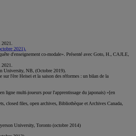
i 2021.
ctobre 2021).
l'enquête d'enseignement co-modale». Présenté avec Goto, H., CAJLE,
i 2021.
on University, NB, (Octobre 2019).
ur l'ère Heisei et la saison des réformes : un bilan de la
n ligne multi-joueurs pour l'apprentissage du japonais) »[en
ts, closed files, open archives, Bibliothèque et Archives Canada,
Ryerson University, Toronto (octobre 2014)