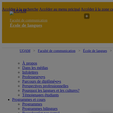
Accéder à la recherche
Accéder au menu pricipal
Accéder à la zone ce
Faculté de communication
École de langues
UQAM
Faculté de communication
École de langues
À propos
Dans les médias
Infolettres
Professeur•e•s
Parcours de diplômé•e•s
Perspectives professionnelles
Pourquoi les langues et les cultures?
Témoignages étudiants
Programmes et cours
Programmes
Programmes bilingues