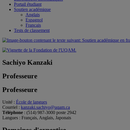
Portail étudiant
Soutien académique
Anglais
Espagnol
Français
Tests de classement
Sachiyo Kanzaki
Professeure
Professeure
Unité
:
École de langues
Courriel
:
kanzaki.sachiyo@uqam.ca
Téléphone
: (514) 987-3000 poste 2942
Langues
: Français, Anglais, Japonais
Domaines d'expertise