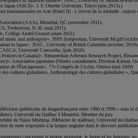
, Newspapers in Japanese studies». JSAC, University of Saskatchewan (o
Japan (ASCJ)». J. F. Oberlin University, Tokyo (juin 2013).)
s transnationales en Asie (Panel II) - L'envers de la médaille : enjeux d
l Association (AAA), Montréal, QC (novembre 2011).
A, Fredericton, N.-B. (mai 2011).
le, Collège André-Grasset (mars 2011).
 hard music and androgyny». JSPS Symposium, Université Mcgill (octobr
nsai in Japan». JSAC, University of British Columbia (octobre, 2010)
CASCA, Université Concordia, (juin 2010).
 Policies in Canada)». Ritsumeikan Asbestos Research Project, Ritsum
c)». Association japonaise d'études canadiennes, Division Kansai, Os
isation de l'État japonais». 77e Congrès de l'Acfas, Ottawa (mai 2009)
 des cultures globalisées, Anthropologie des cultures globalisées », 
 télévision québécoise de languefrançaise entre 1980 et 1999 » sous la 
aîtrise). Université du Québec à Montréal. Membre du jury.
 fertilité de Yukio Mishima. (Mémoire de maîtrise). Université du Québ
lisation de mots empruntés à la langue anglaise dans le discours publici
pprenants concernant la langue japonaise, le Japon et les Japonais, au 