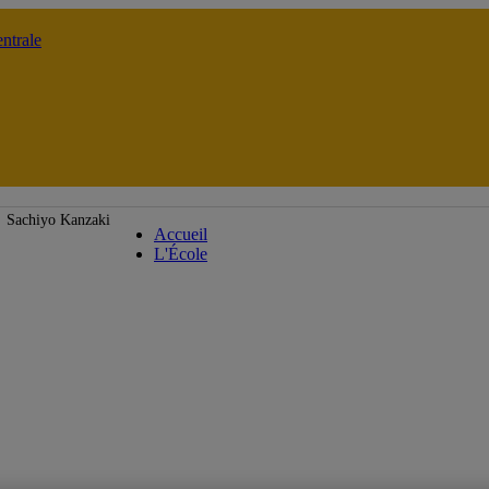
ntrale
École de langues
Sachiyo Kanzaki
Accueil
L'École