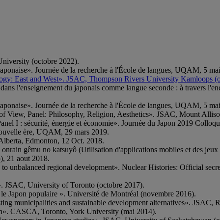
niversity (octobre 2022).
ature japonaise». Journée de la recherche à l'École de langues, UQAM, 5 ma
ogy: East and West». JSAC, Thompson Rivers University Kamloops (o
nce dans l'enseignement du japonais comme langue seconde : à travers 
ature japonaise». Journée de la recherche à l'École de langues, UQAM, 5 ma
t of View, Panel: Philosophy, Religion, Aesthetics». JSAC, Mount Allis
nel I : sécurité, énergie et économie». Journée du Japon 2019 Colloque s
a nouvelle ère, UQAM, 29 mars 2019.
Alberta, Edmonton, 12 Oct. 2018.
nrain gêmu no katsuyô (Utilisation d'applications mobiles et des jeux e
), 21 aout 2018.
n to unbalanced regional development». Nuclear Histories: Official secre
». JSAC, University of Toronto (octobre 2017).
 le Japon populaire ». Université de Montréal (novembre 2016).
ting municipalities and sustainable development alternatives». JSAC, 
an». CASCA, Toronto, York University (mai 2014).