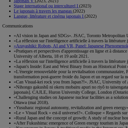
Japonais V
(2023, 2021)
Stage international ou interculturel I
(2023)
Le japonais à travers les mangas
(2022)
Langue, littérature et cinéma japonais I
(2022)
Communications
«AI vision in Japan and SDGs». JSAC, Toronto Metropolitan U
«La réflexion sur l'intelligence artificielle à travers la littér
«Arayashiki: Robots, AI and VR, Panel: Japanese Phenomenol
«Pratiques et perspectives d'apprentissage en ligne et à dista
University of Alberta, 18 et 19 août 2021.
«La réflexion sur l'intelligence artificielle à travers la littér
«Japan's Inside: East and West Binary from an Historical Poin
«L'énergie renouvelable pour la revitalisation communautaire, Pa
transformation post-guerre froide du Japon et un regard sur l
«Can Visual-kei rock you from Japan?!». JSAC, University of 
«Nihongo gakushû ni okeru mobairu apuri no riyô to taisengata o
japonais]. CAJLE, Huron University College, London (Ontario
«Challenging studies on Japanese nuclear facilities as a solutio
Ottawa (mai 2018).
«Yusuhara: regional autonomy, revitalization and green energy
«Le « Visual Rock » est-il universel?». Colloque « Regards sur
«Rural Japan and the concept of growth: A study of nuclear hos
«After Fukushima: emergence of Green energy tourism in Jap