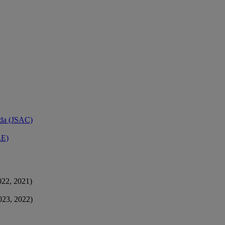
ada (JSAC)
LE)
022, 2021)
023, 2022)