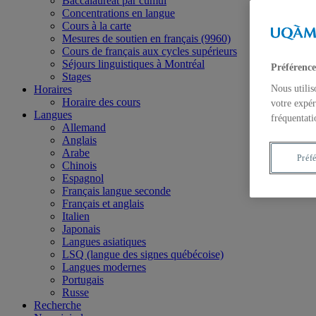
Baccalauréat par cumul
Concentrations en langue
Cours à la carte
Mesures de soutien en français (9960)
Cours de français aux cycles supérieurs
Séjours linguistiques à Montréal
Préférence
Stages
Horaires
Nous utilis
Horaire des cours
votre expér
Langues
fréquentati
Allemand
Anglais
Arabe
Préf
Chinois
Espagnol
Français langue seconde
Français et anglais
Italien
Japonais
Langues asiatiques
LSQ (langue des signes québécoise)
Langues modernes
Portugais
Russe
Recherche