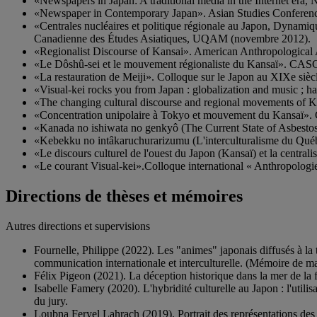
«Newspapers in Japan: A traditional media in the Internet era
«Newspaper in Contemporary Japan». Asian Studies Conference 
«Centrales nucléaires et politique régionale au Japon, Dynamique
Canadienne des Études Asiatiques, UQAM (novembre 2012).
«Regionalist Discourse of Kansai». American Anthropologica
«Le Dôshû-sei et le mouvement régionaliste du Kansaï». CASC
«La restauration de Meiji». Colloque sur le Japon au XIXe sièc
«Visual-kei rocks you from Japan : globalization and music ;
«The changing cultural discourse and regional movements of Ka
«Concentration unipolaire à Tokyo et mouvement du Kansaï». 
«Kanada no ishiwata no genkyô (The Current State of Asbestos
«Kebekku no intâkaruchurarizumu (L'interculturalisme du Québe
«Le discours culturel de l'ouest du Japon (Kansaï) et la central
«Le courant Visual-kei».Colloque international « Anthropologie
Directions de thèses et mémoires
Autres directions et supervisions
Fournelle, Philippe (2022). Les "animes" japonais diffusés à la
communication internationale et interculturelle. (Mémoire de m
Félix Pigeon (2021). La déception historique dans la mer de la
Isabelle Famery (2020). L'hybridité culturelle au Japon : l'uti
du jury.
Loubna Feryel Lahrach (2019). Portrait des représentations des a