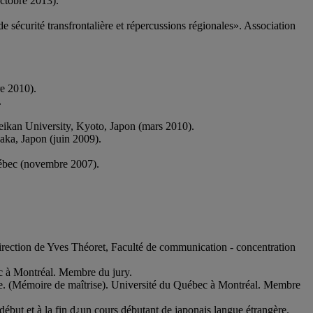
ctobre 2013).
e sécurité transfrontalière et répercussions régionales». Association
e 2010).
.
eikan University, Kyoto, Japon (mars 2010).
aka, Japon (juin 2009).
Québec (novembre 2007).
direction de Yves Théoret, Faculté de communication - concentration
ec à Montréal. Membre du jury.
taire. (Mémoire de maîtrise). Université du Québec à Montréal. Membre
début et à la fin d¿un cours débutant de japonais langue étrangère.