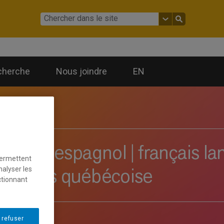
cherche
Nous joindre
EN
permettent
nalyser les
ctionnant
 refuser