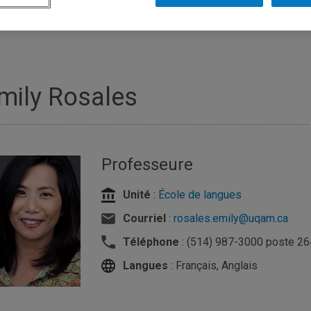
mily Rosales
Professeure
Unité
:
École de langues
Courriel
:
rosales.emily@uqam.ca
Téléphone
: (514) 987-3000 poste 2
Langues
: Français, Anglais