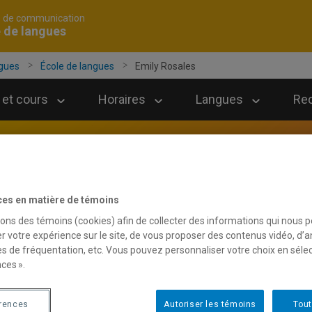
é de communication
 de langues
ngues
École de langues
Emily Rosales
et cours
Horaires
Langues
Re
ces en matière de témoins
sons des témoins (cookies) afin de collecter des informations qui nous 
r votre expérience sur le site, de vous proposer des contenus vidéo, d’a
es de fréquentation, etc. Vous pouvez personnaliser votre choix en séle
ces ».
érences
Autoriser les témoins
Tout