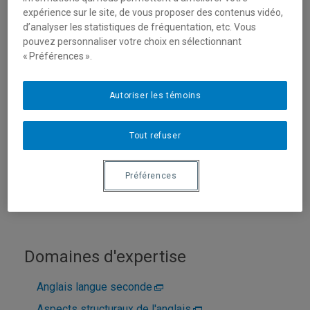
expérience sur le site, de vous proposer des contenus vidéo,
d’analyser les statistiques de fréquentation, etc. Vous
pouvez personnaliser votre choix en sélectionnant
« Préférences ».
Autoriser les témoins
Tout refuser
Unité
:
École de langues
Courriel
:
zuercher.beau_ryan@uqam.ca
Préférences
Téléphone
: (514) 987-3000 poste 6727
Domaines d'expertise
Anglais langue seconde
Aspects structuraux de l'anglais