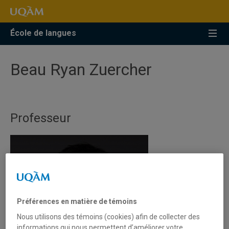
Accéder
Accéder
Accéder
à
au
à
la
menu
la
École de langues
recherche
pricipal
zone
centrale
Beau Ryan Zuercher
Professeur
Préférences en matière de témoins
Nous utilisons des témoins (cookies) afin de collecter des
informations qui nous permettent d’améliorer votre