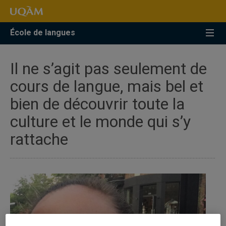
Accéder
Accéder
Accéder
à
au
à
la
menu
la
École de langues
recherche
pricipal
zone
centrale
Il ne s’agit pas seulement de
cours de langue, mais bel et
bien de découvrir toute la
culture et le monde qui s’y
rattache