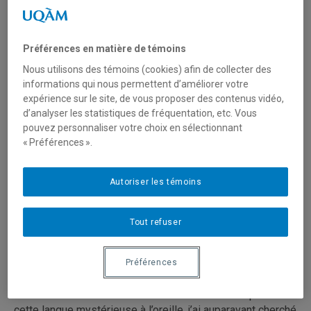
Préférences en matière de témoins
Nous utilisons des témoins (cookies) afin de collecter des
informations qui nous permettent d’améliorer votre
expérience sur le site, de vous proposer des contenus vidéo,
d’analyser les statistiques de fréquentation, etc. Vous
pouvez personnaliser votre choix en sélectionnant
« Préférences ».
Autoriser les témoins
Avec un grand-père allemand et une grand-mère
Tout refuser
absolument fan de l’Allemagne, le désir d’apprendre
l’allemand m’a toujours animée à travers les années. La
Préférences
langue s’est distillée dans notre famille, jusqu’à ma
génération, où plus personne ne le parle à la maison. Ayant
eu envie de renouer avec mes racines et de comprendre
cette langue mystérieuse à l’oreille, j’ai auparavant cherché