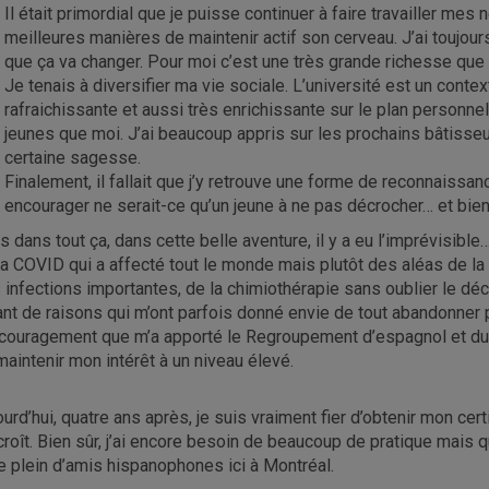
Il était primordial que je puisse continuer à faire travailler mes 
meilleures manières de maintenir actif son cerveau. J’ai toujou
que ça va changer. Pour moi c’est une très grande richesse que d
Je tenais à diversifier ma vie sociale. L’université est un conte
rafraichissante et aussi très enrichissante sur le plan personn
jeunes que moi. J’ai beaucoup appris sur les prochains bâtisseur
certaine sagesse.
Finalement, il fallait que j’y retrouve une forme de reconnaiss
encourager ne serait-ce qu’un jeune à ne pas décrocher… et bien,
s dans tout ça, dans cette belle aventure, il y a eu l’imprévisible
la COVID qui a affecté tout le monde mais plutôt des aléas de la v
 infections importantes, de la chimiothérapie sans oublier le d
ant de raisons qui m’ont parfois donné envie de tout abandonner 
ncouragement que m’a apporté le Regroupement d’espagnol et du
maintenir mon intérêt à un niveau élevé.
ourd’hui, quatre ans après, je suis vraiment fier d’obtenir mon ce
croît. Bien sûr, j’ai encore besoin de beaucoup de pratique mais 
re plein d’amis hispanophones ici à Montréal.