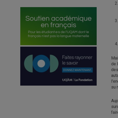
Mai
de 
des
aut
l’e
su 
Auj
sur
fai