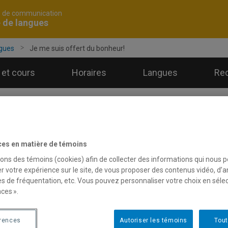
é de communication
 de langues
ngues
Je me suis offert du bonheur!
et cours
Horaires
Langues
Re
e me suis offert du bonheur!
ces en matière de témoins
sons des témoins (cookies) afin de collecter des informations qui nous 
r votre expérience sur le site, de vous proposer des contenus vidéo, d’a
es de fréquentation, etc. Vous pouvez personnaliser votre choix en séle
ces ».
sque j’ai pris ma retraite en 2018, j’avais la tête pleine de projet
érences
Autoriser les témoins
Tout
, enfin faire tout ce dont j’avais envie. Cependant, j’ai vite réalis