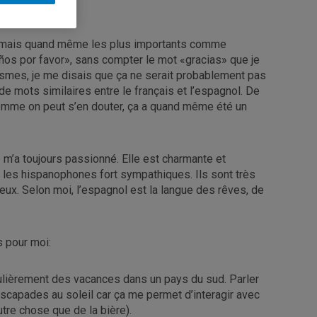
, mais quand même les plus importants comme
años por favor», sans compter le mot «gracias» que je
cismes, je me disais que ça ne serait probablement pas
de mots similaires entre le français et l’espagnol. De
s comme on peut s’en douter, ça a quand même été un
Elle m’a toujours passionné. Elle est charmante et
é les hispanophones fort sympathiques. Ils sont très
ux. Selon moi, l’espagnol est la langue des rêves, de
s pour moi:
égulièrement des vacances dans un pays du sud. Parler
scapades au soleil car ça me permet d’interagir avec
tre chose que de la bière).