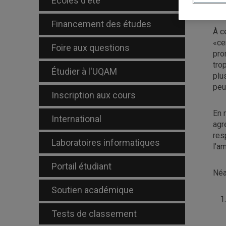
Écoles d'été
apr
Financement des études
À c
«ce
Foire aux questions
pro
tro
Étudier à l'UQAM
plu
peu
Inscription aux cours
En r
International
agr
res
Laboratoires informatiques
l’am
Portail étudiant
Néa
Soutien académique
Tests de classement