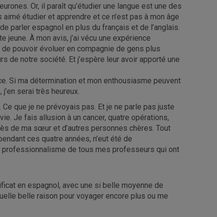
neurones. Or, il paraît qu’étudier une langue est une des
rs aimé étudier et apprendre et ce n’est pas à mon âge
e parler espagnol en plus du français et de l’anglais.
xte jeune. À mon avis, j’ai vécu une expérience
el de pouvoir évoluer en compagnie de gens plus
s de notre société. Et j’espère leur avoir apporté une
ance. Si ma détermination et mon enthousiasme peuvent
 j’en serai très heureux.
… Ce que je ne prévoyais pas. Et je ne parle pas juste
ie. Je fais allusion à un cancer, quatre opérations,
écès de ma sœur et d’autres personnes chères. Tout
pendant ces quatre années, n’eut été de
 professionnalisme de tous mes professeurs qui ont
rtificat en espagnol, avec une si belle moyenne de
quelle belle raison pour voyager encore plus ou me