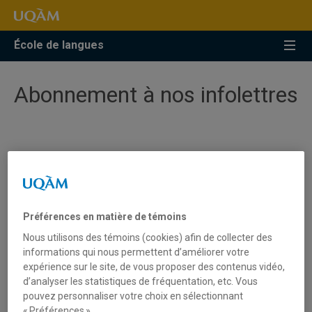
Accéder
Accéder
Accéder
à
au
à
la
menu
la
École de langues
recherche
pricipal
zone
centrale
Abonnement à nos infolettres
Pour les personnes intéressées
par les cours de français et
d'anglais langues secondes
Préférences en matière de témoins
Nous produisons une infolettre bilingue (français et
Nous utilisons des témoins (cookies) afin de collecter des
anglais) s'adressant aux personnes intéressées par les
informations qui nous permettent d’améliorer votre
programmes de français langue seconde et d'anglais
expérience sur le site, de vous proposer des contenus vidéo,
langue seconde. Cette infolettre est envoyée une fois par
d’analyser les statistiques de fréquentation, etc. Vous
pouvez personnaliser votre choix en sélectionnant
année au début du trimestre d'hiver.
« Préférences ».