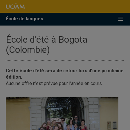
Accéder
Accéder
Accéder
à
au
à
la
menu
la
École de langues
recherche
pricipal
zone
centrale
École d'été à Bogota
(Colombie)
Cette école d’été sera de retour lors d’une prochaine
édition.
Aucune offre n’est prévue pour l’année en cours.