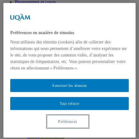
Programmes et cours
Programmes
Programmes bilingues
Baccalauréat par cumul
Concentrations en langue
Cours à la carte
Préférences en matière de témoins
Mesures de soutien en français (9960)
Cours de français aux cycles supérieurs
Nous utilisons des témoins (cookies) afin de collecter des
Séjours linguistiques à Montréal
informations qui nous permettent d’améliorer votre expérience sur
Stages
le site, de vous proposer des contenus vidéo, d’analyser les
Horaires
statistiques de fréquentation, etc. Vous pouvez personnaliser votre
Horaire des cours
choix en sélectionnant « Préférences ».
Langues
Allemand
Anglais
Arabe
Autoriser les témoins
Chinois
Espagnol
Français langue seconde
Tout refuser
Français et anglais
Italien
Japonais
Préférences
Langues asiatiques
LSQ (langue des signes québécoise)
Langues modernes