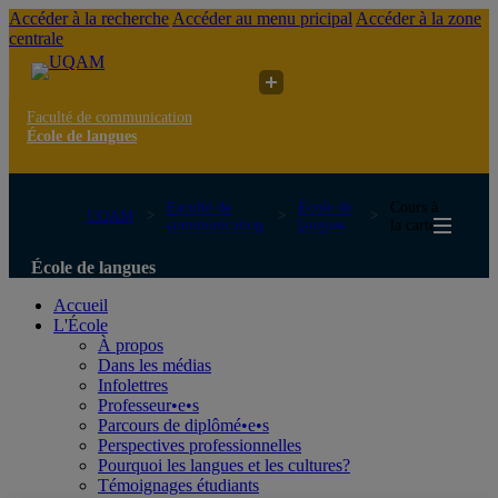
Accéder à la recherche
Accéder au menu pricipal
Accéder à la zone
centrale
Faculté de communication
École de langues
Faculté de
École de
Cours à
UQAM
communication
langues
la carte
École de langues
Accueil
L'École
À propos
Dans les médias
Infolettres
Professeur•e•s
Parcours de diplômé•e•s
Perspectives professionnelles
Pourquoi les langues et les cultures?
Témoignages étudiants