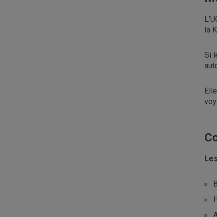
L’U
la 
Si 
aut
Ell
voy
Co
Les
B
H
A