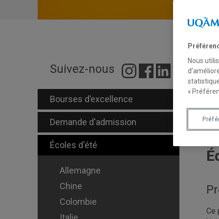
Préféren
Nous utili
É
Suivez-nous
d’améliore
statistiqu
« Préféren
Bourses d’excellence
Du 
Préf
Demande d'admission
Écoles d'été
É
Allemagne
Chine
Pr
Colombie
Ce 
Italie