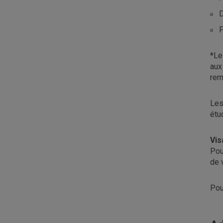
D
F
*Le
aux
rem
Le
étu
Vis
Pou
de 
Pou