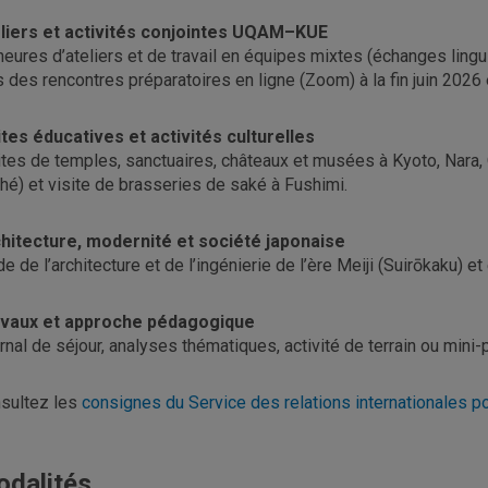
liers et activités conjointes UQAM–KUE
heures d’ateliers et de travail en équipes mixtes (échanges lingu
s des rencontres préparatoires en ligne (Zoom) à la fin juin 2026 et
ites éducatives et activités culturelles
ites de temples, sanctuaires, châteaux et musées à Kyoto, Nara, 
thé) et visite de brasseries de saké à Fushimi.
hitecture, modernité et société japonaise
de de l’architecture et de l’ingénierie de l’ère Meiji (Suirōkaku
vaux et approche pédagogique
rnal de séjour, analyses thématiques, activité de terrain ou mini-pr
sultez les
consignes du Service des relations internationales po
dalités