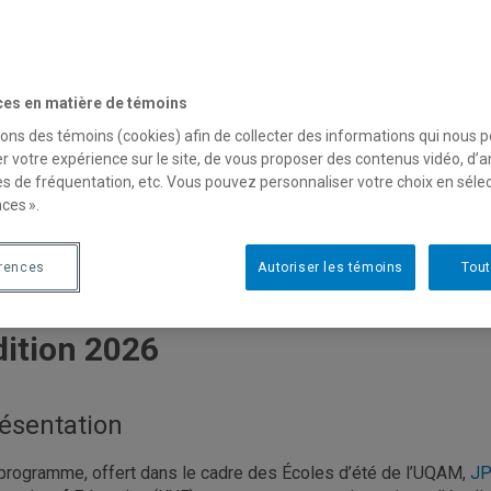
ces en matière de témoins
sons des témoins (cookies) afin de collecter des informations qui nous 
cole d'été au Japon
r votre expérience sur le site, de vous proposer des contenus vidéo, d’a
es de fréquentation, etc. Vous pouvez personnaliser votre choix en séle
ces ».
22 juillet au 12 août 2026
érences
Autoriser les témoins
Tout
dition 2026
ésentation
programme, offert dans le cadre des Écoles d’été de l’UQAM,
J