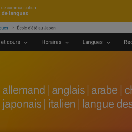
é de communication
 de langues
ngues
École d'été au Japon
et cours
Horaires
Langues
Re