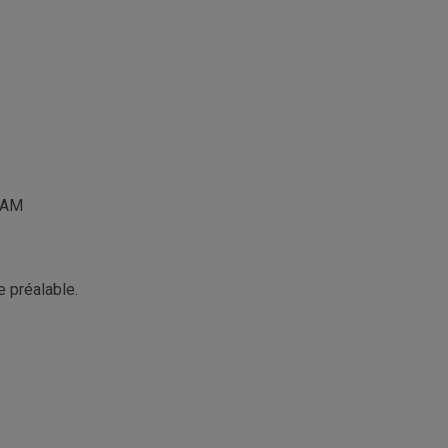
UQAM
e préalable.