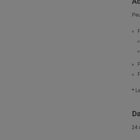
Ad
Peu
P
P
P
* L
Da
24 