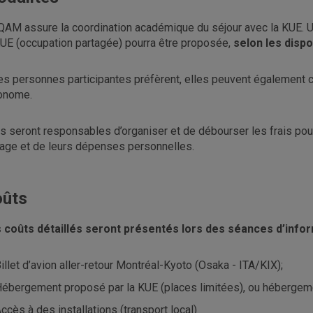
QAM assure la coordination académique du séjour avec la KUE. U
KUE (occupation partagée) pourra être proposée,
selon les dispo
les personnes participantes préfèrent, elles peuvent également 
onome.
es seront responsables d’organiser et de débourser les frais pour 
age et de leurs dépenses personnelles.
ûts
 coûts détaillés seront présentés lors des séances d’info
illet d’avion aller-retour Montréal-Kyoto (Osaka - ITA/KIX);
ébergement proposé par la KUE (places limitées), ou hébergeme
ccès à des installations (transport local)