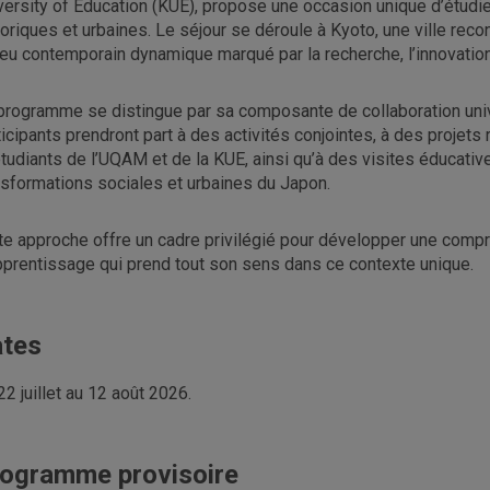
versity of Education (KUE), propose une occasion unique d’étudie
toriques et urbaines. Le séjour se déroule à Kyoto, une ville reco
ieu contemporain dynamique marqué par la recherche, l’innovation 
programme se distingue par sa composante de collaboration unive
ticipants prendront part à des activités conjointes, à des projet
étudiants de l’UQAM et de la KUE, ainsi qu’à des visites éducative
nsformations sociales et urbaines du Japon.
te approche offre un cadre privilégié pour développer une compr
pprentissage qui prend tout son sens dans ce contexte unique.
tes
22 juillet au 12 août 2026.
ogramme provisoire