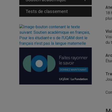
Ate
Tests de classement
18 
plu
Vis
Vis
du 
Arc
Étu
Tra
Jou
Con
Mo