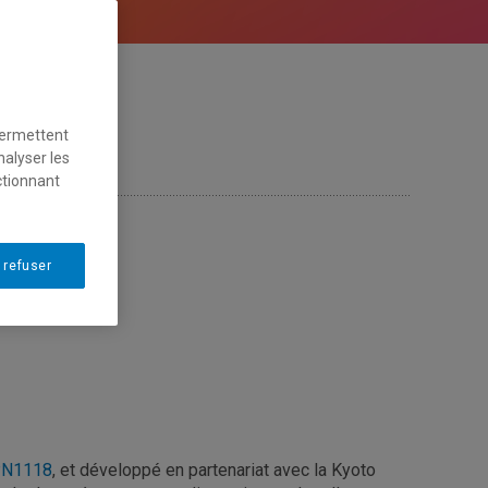
permettent
nalyser les
ctionnant
 refuser
PN1118
, et développé en partenariat avec la Kyoto