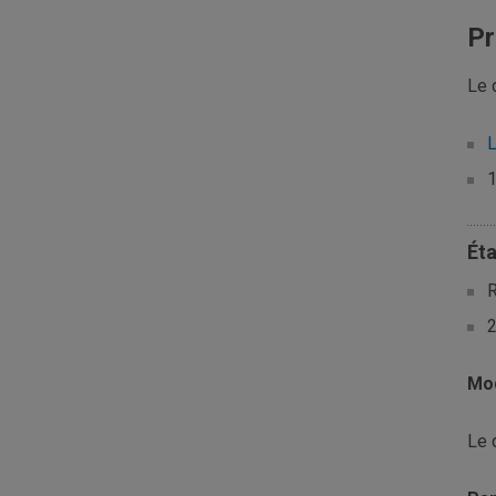
Pr
Le 
L
1
Ét
R
2
Mod
Le 