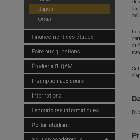
Uni
Japon
his
mil
Oman
Le 
Financement des études
par
et 
Foire aux questions
tra
Étudier à l'UQAM
Cet
d’a
Inscription aux cours
International
Da
Laboratoires informatiques
Du 
Portail étudiant
Pr
Soutien académique