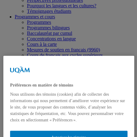
Perspectives professionnelles
Pourquoi les langues et les cultures?
Témoignages étudiants
Programmes et cours
Programmes
Programmes bilingues
Baccalauréat par cumul
Concentrations en langue
Cours à la carte
Mesures de soutien en français (9960)
Cours de français aux cycles supérieurs
Séjours linguistiques à Montréal
Stages
Horaires
Horaire des cours
Langues
Préférences en matière de témoins
Allemand
Anglais
Nous utilisons des témoins (cookies) afin de collecter des
Arabe
informations qui nous permettent d’améliorer votre expérience sur
Chinois
le site, de vous proposer des contenus vidéo, d’analyser les
Espagnol
statistiques de fréquentation, etc. Vous pouvez personnaliser votre
Français langue seconde
choix en sélectionnant « Préférences ».
Français et anglais
Italien
Japonais