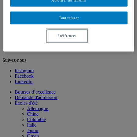
Autoriser les témoins
Langues asiatiques
LSQ (langue des signes québécoise)
Langues modernes
Portugais
Tout refuser
Russe
Recherche
Nous joindre
Préférences
EN
Suivez-nous
Instagram
Facebook
LinkedIn
Bourses d’excellence
Demande d'admission
Écoles d'été
Allemagne
Chine
Colombie
Italie
Japon
Oman