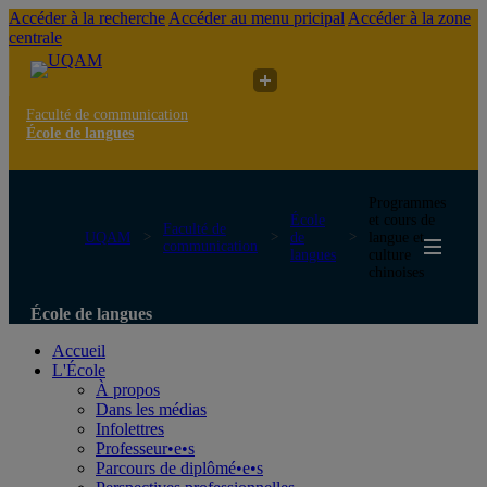
Accéder à la recherche
Accéder au menu pricipal
Accéder à la zone
centrale
Faculté de communication
École de langues
Programmes
École
et cours de
Faculté de
UQAM
de
langue et
communication
langues
culture
chinoises
École de langues
Accueil
L'École
À propos
Dans les médias
Infolettres
Professeur•e•s
Parcours de diplômé•e•s