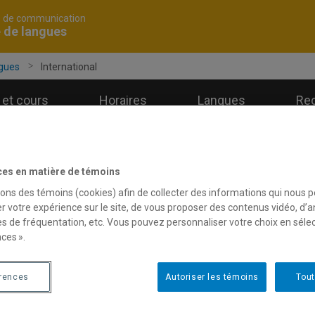
é de communication
 de langues
ngues
International
et cours
Horaires
Langues
Re
ces en matière de témoins
sons des témoins (cookies) afin de collecter des informations qui nous 
nternational
r votre expérience sur le site, de vous proposer des contenus vidéo, d’a
es de fréquentation, etc. Vous pouvez personnaliser votre choix en séle
ces ».
cole de langues propose régulièrement des écoles d'été à l'exté
 écoles d'été à venir) qui permettent aux étudiantes, aux étudia
érences
Autoriser les témoins
Tout
urelle et linguistique.