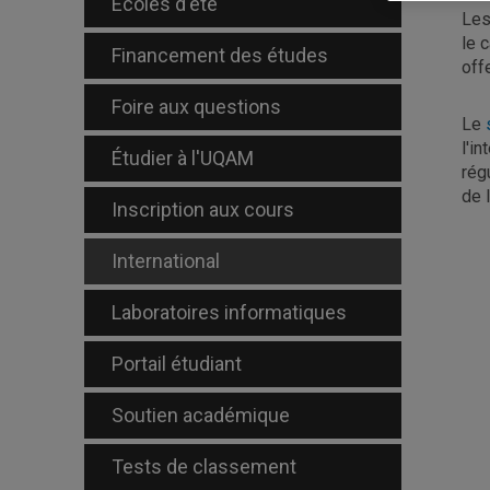
Écoles d'été
Les
le 
Financement des études
off
Foire aux questions
Le
l'i
Étudier à l'UQAM
rég
de 
Inscription aux cours
International
Laboratoires informatiques
Portail étudiant
Soutien académique
Tests de classement