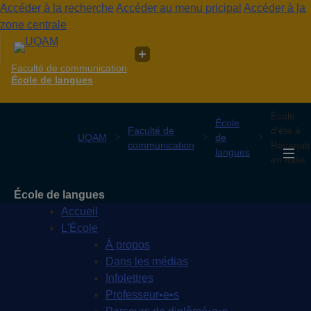
Accéder à la recherche
Accéder au menu pricipal
Accéder à la
zone centrale
Faculté de communication
École de langues
École
École
Faculté de
d'été à
UQAM
de
communication
Recanati
langues
en Italie
École de langues
Accueil
L'École
À propos
Dans les médias
Infolettres
Professeur•e•s