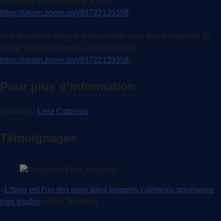
novembre 2025 (en ligne à 18h
https://uqam.zoom.us/j/93722135358
.
Une deuxième séance d’information aura lieu le mercredi 11
février 2026 (en ligne à 12h45 et à 18h)
https://uqam.zoom.us/j/93722135358
.
Pour plus d’information
Contactez
Livia Cattaneo
.
Témoignages
«
L’Italie est l’un des pays dans lesquels j’aimerais poursuivre
mes études
» Félix Tremblay