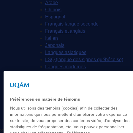
Arabe
Chinois
Espagnol
Français langue seconde
Français et anglais
Italien
Japonais
Langues asiatiques
LSQ (langue des signes québécoise)
Langues modernes
Portugais
Russe
Recherche
Nous joindre
Préférences en matière de témoins
EN
Nous utilisons des témoins (cookies) afin de collecter des
informations qui nous permettent d’améliorer votre expérience
sur le site, de vous proposer des contenus vidéo, d’analyser les
statistiques de fréquentation, etc. Vous pouvez personnaliser
Suivez-nous
votre choix en sélectionnant « Préférences ».