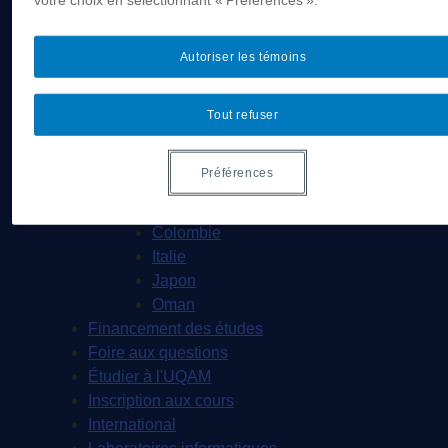
Instagram
Facebook
Autoriser les témoins
LinkedIn
Bourses d’excellence
Tout refuser
Demande d'admission
Écoles d'été
Préférences
Allemagne
Chine
Colombie
Italie
Japon
Oman
Financement des études
Foire aux questions
Étudier à l'UQAM
Inscription aux cours
International