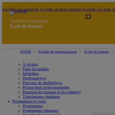
Accéder à la recherche
Accéder au menu pricipal
Accéder à la zone ce
Faculté de communication
École de langues
UQAM
Faculté de communication
École de langues
À propos
Dans les médias
Infolettres
Professeur•e•s
Parcours de diplômé•e•s
Perspectives professionnelles
Pourquoi les langues et les cultures?
Témoignages étudiants
Programmes et cours
Programmes
Programmes bilingues