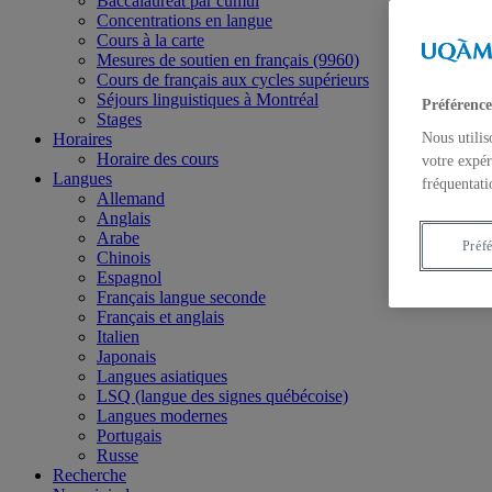
Baccalauréat par cumul
Concentrations en langue
Cours à la carte
Mesures de soutien en français (9960)
Cours de français aux cycles supérieurs
Séjours linguistiques à Montréal
Préférence
Stages
Horaires
Nous utilis
Horaire des cours
votre expér
Langues
fréquentati
Allemand
Anglais
Arabe
Préf
Chinois
Espagnol
Français langue seconde
Français et anglais
Italien
Japonais
Langues asiatiques
LSQ (langue des signes québécoise)
Langues modernes
Portugais
Russe
Recherche