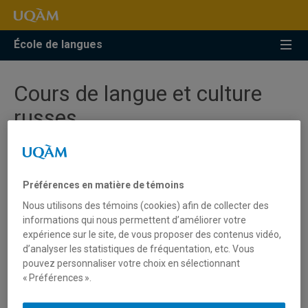
Accéder
Accéder
Accéder
à
au
à
la
menu
la
École de langues
recherche
pricipal
zone
centrale
Cours de langue et culture
russes
Actuellement, l’offre de cours en russe est limitée
seulement au cours du niveau débutant. Toutefois, ce
Préférences en matière de témoins
cours n’est pas régulièrement offert. Dans ce sens, il
Nous utilisons des témoins (cookies) afin de collecter des
est recommandé de surveiller l’affichage du cours
informations qui nous permettent d’améliorer votre
par session.
expérience sur le site, de vous proposer des contenus vidéo,
d’analyser les statistiques de fréquentation, etc. Vous
Russe I
(débutant 1).
pouvez personnaliser votre choix en sélectionnant
« Préférences ».
Les étudiantes, les étudiants qui souhaitent prendre le