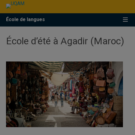
Accéder
Accéder
Accéder
à
au
à
la
menu
la
École de langues
recherche
pricipal
zone
centrale
École d’été à Agadir (Maroc)