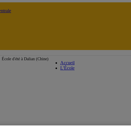
ntrale
École de langues
École d'été à Dalian (Chine)
Accueil
L'École