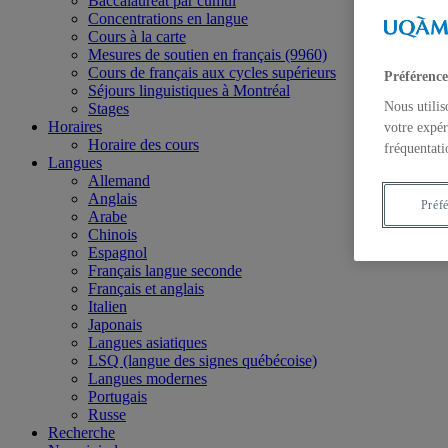
Baccalauréat par cumul
Concentrations en langue
Cours à la carte
Mesures de soutien en français (9960)
Cours de français aux cycles supérieurs
Préférence
Séjours linguistiques à Montréal
Nous utilis
Stages
Horaires
votre expér
Horaire des cours
fréquentati
Langues
Allemand
Anglais
Préf
Arabe
Chinois
Espagnol
Français langue seconde
Français et anglais
Italien
Japonais
Langues asiatiques
LSQ (langue des signes québécoise)
Langues modernes
Portugais
Russe
Recherche