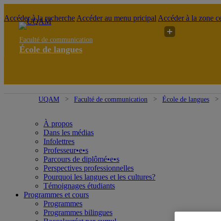
Accéder à la recherche
Accéder au menu pricipal
Accéder à la zone ce
Faculté de communication
École de langues
UQAM
Faculté de communication
École de langues
À propos
Dans les médias
Infolettres
Professeur•e•s
Parcours de diplômé•e•s
Perspectives professionnelles
Pourquoi les langues et les cultures?
Témoignages étudiants
Programmes et cours
Programmes
Programmes bilingues