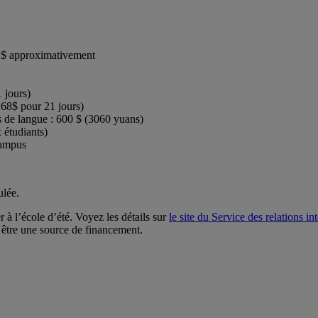
0 $ approximativement
 jours)
168$ pour 21 jours)
urs de langue : 600 $ (3060 yuans)
 étudiants)
campus
ulée.
 à l’école d’été. Voyez les détails sur
le site du Service des relations in
 être une source de financement.