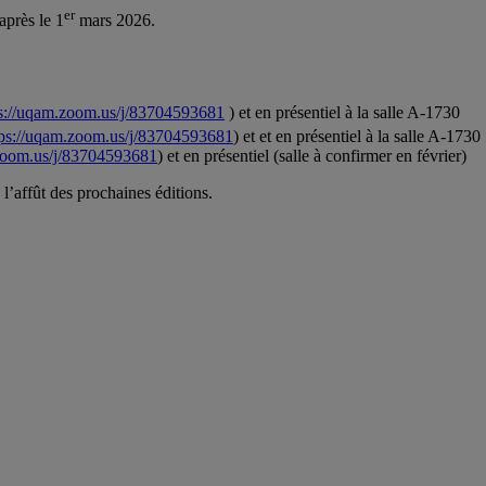
er
après le 1
mars 2026.
ps://uqam.zoom.us/j/83704593681
) et en présentiel à la salle A-1730
tps://uqam.zoom.us/j/83704593681
) et et en présentiel à la salle A-1730
.zoom.us/j/83704593681
) et en présentiel (salle à confirmer en février)
 l’affût des prochaines éditions.