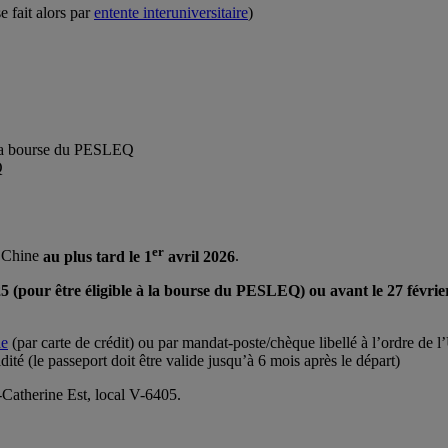
se fait alors par
entente interuniversitaire
)
à la bourse du PESLEQ
Q
er
n Chine
au plus tard le 1
avril 2026
.
5 (pour être éligible à la bourse du PESLEQ) ou avant le 27 févrie
ne
(par carte de crédit) ou par mandat-poste/chèque libellé à l’ordre d
ité (le passeport doit être valide jusqu’à 6 mois après le départ)
-Catherine Est, local V-6405.