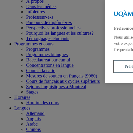
À propos
Dans les médias
Infolettres
Professeur•e•s
Parcours de diplômé•e•s
Perspectives professionnelles
Préférence
Pourquoi les langues et les cultures?
Nous utilis
Témoignages étudiants
Programmes et cours
votre expér
Programmes
fréquentati
Programmes bilingues
Baccalauréat par cumul
Concentrations en langue
Préf
Cours à la carte
Mesures de soutien en français (9960)
Cours de français aux cycles supérieurs
Séjours linguistiques à Montréal
Stages
Horaires
Horaire des cours
Langues
Allemand
Anglais
Arabe
Chinois