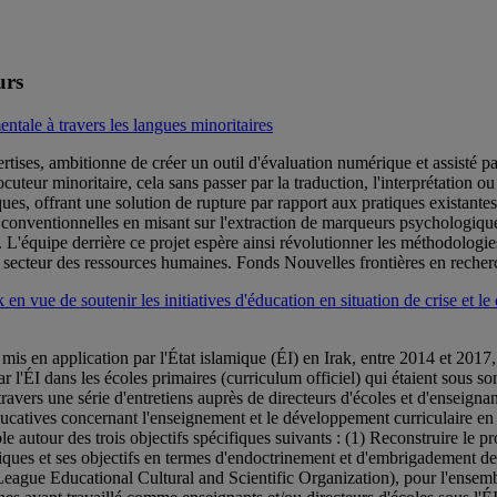
urs
tale à travers les langues minoritaires
ses, ambitionne de créer un outil d'évaluation numérique et assisté par l'
cuteur minoritaire, cela sans passer par la traduction, l'interprétation o
iques, offrant une solution de rupture par rapport aux pratiques existan
conventionnelles en misant sur l'extraction de marqueurs psychologiques à
s. L'équipe derrière ce projet espère ainsi révolutionner les méthodologie
le secteur des ressources humaines. Fonds Nouvelles frontières en rech
en vue de soutenir les initiatives d'éducation en situation de crise et le
mis en application par l'État islamique (ÉI) en Irak, entre 2014 et 2017,
ar l'ÉI dans les écoles primaires (curriculum officiel) qui étaient sous s
travers une série d'entretiens auprès de directeurs d'écoles et d'enseignan
ducatives concernant l'enseignement et le développement curriculaire en s
 autour des trois objectifs spécifiques suivants : (1) Reconstruire le pr
iques et ses objectifs en termes d'endoctrinement et d'embrigadement d
gue Educational Cultural and Scientific Organization), pour l'ensemble