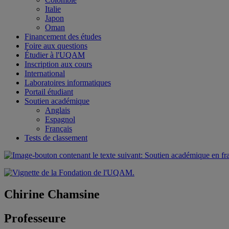
Italie
Japon
Oman
Financement des études
Foire aux questions
Étudier à l'UQAM
Inscription aux cours
International
Laboratoires informatiques
Portail étudiant
Soutien académique
Anglais
Espagnol
Français
Tests de classement
Chirine Chamsine
Professeure