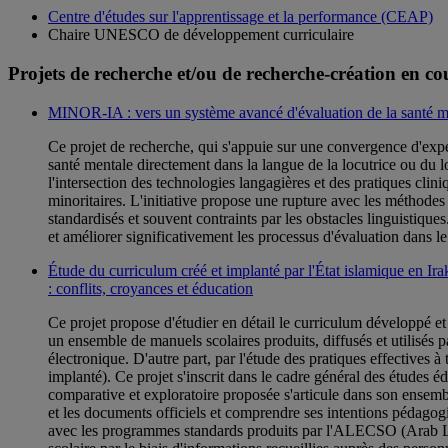
Centre d'études sur l'apprentissage et la performance (CEAP)
Chaire UNESCO de développement curriculaire
Projets de recherche et/ou de recherche-création en co
MINOR-IA : vers un système avancé d'évaluation de la santé men
Ce projet de recherche, qui s'appuie sur une convergence d'experti
santé mentale directement dans la langue de la locutrice ou du lo
l'intersection des technologies langagières et des pratiques clin
minoritaires. L'initiative propose une rupture avec les méthodes 
standardisés et souvent contraints par les obstacles linguistique
et améliorer significativement les processus d'évaluation dans 
Étude du curriculum créé et implanté par l'État islamique en Irak 
: conflits, croyances et éducation
Ce projet propose d'étudier en détail le curriculum développé et 
un ensemble de manuels scolaires produits, diffusés et utilisés p
électronique. D'autre part, par l'étude des pratiques effectives à 
implanté). Ce projet s'inscrit dans le cadre général des études é
comparative et exploratoire proposée s'articule dans son ensemble
et les documents officiels et comprendre ses intentions pédagog
avec les programmes standards produits par l'ALECSO (Arab Lea