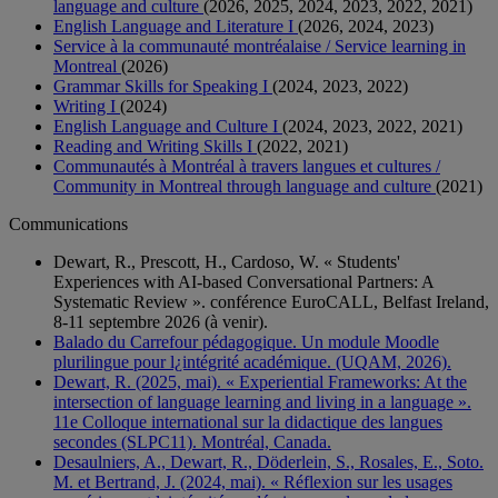
language and culture
(2026, 2025, 2024, 2023, 2022, 2021)
English Language and Literature I
(2026, 2024, 2023)
Service à la communauté montréalaise / Service learning in
Montreal
(2026)
Grammar Skills for Speaking I
(2024, 2023, 2022)
Writing I
(2024)
English Language and Culture I
(2024, 2023, 2022, 2021)
Reading and Writing Skills I
(2022, 2021)
Communautés à Montréal à travers langues et cultures /
Community in Montreal through language and culture
(2021)
Communications
Dewart, R., Prescott, H., Cardoso, W. « Students'
Experiences with AI-based Conversational Partners: A
Systematic Review ». conférence EuroCALL, Belfast Ireland,
8-11 septembre 2026 (à venir).
Balado du Carrefour pédagogique. Un module Moodle
plurilingue pour l¿intégrité académique. (UQAM, 2026).
Dewart, R. (2025, mai). « Experiential Frameworks: At the
intersection of language learning and living in a language ».
11e Colloque international sur la didactique des langues
secondes (SLPC11). Montréal, Canada.
Desaulniers, A., Dewart, R., Döderlein, S., Rosales, E., Soto.
M. et Bertrand, J. (2024, mai). « Réflexion sur les usages