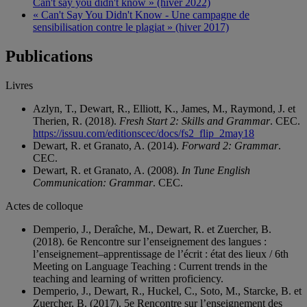
Can't say you didn't know » (hiver 2022)
« Can't Say You Didn't Know - Une campagne de
sensibilisation contre le plagiat » (hiver 2017)
Publications
Livres
Azlyn, T., Dewart, R., Elliott, K., James, M., Raymond, J. et
Therien, R. (2018).
Fresh Start 2: Skills and Grammar
. CEC.
https://issuu.com/editionscec/docs/fs2_flip_2may18
Dewart, R. et Granato, A. (2014).
Forward 2: Grammar
.
CEC.
Dewart, R. et Granato, A. (2008).
In Tune English
Communication: Grammar
. CEC.
Actes de colloque
Demperio, J., Deraîche, M., Dewart, R. et Zuercher, B.
(2018). 6e Rencontre sur l’enseignement des langues :
l’enseignement–apprentissage de l’écrit : état des lieux / 6th
Meeting on Language Teaching : Current trends in the
teaching and learning of written proficiency.
Demperio, J., Dewart, R., Huckel, C., Soto, M., Starcke, B. et
Zuercher, B. (2017). 5e Rencontre sur l’enseignement des