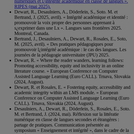
numériques et l¿intégrité académique en classe de langues ».
RIPES (mai 2025).
Dewart, R., Desaulniers, A., Döderlein, S., Soto. M. et
Bertrand, J. (2025, avril). « Intégrité académique et identité :
promouvoir la voix propre des personnes apprenant à
s¿exprimer dans une Lx ». Langues sans frontières 2025.
Montreal, Canada.
Bertrand, J., Desaulniers, A., Dewart, R., Rosales, E., Soto,
M. (2025, avril). « Des pratiques pédagogiques pour
promouvoir l¿intégrité académique : le cas des langues. Les
journées de la pédagogie universitaire (JPU) 2025.
Dewart, R. « Where the reader wanders, learning follows:
Promoting accessibility, equity and inclusivity in an online
literature course. » European Conference on Computer
Assisted Language Learning (Euro CALL). Trnava, Slovakia
(2024, August).
Dewart, R. et Rosales, E. « Fostering equity, accessibility and
academic integrity within an LMS module. » European
Conference on Computer Assisted Language Learning (Euro
CALL). Trnava, Slovakia (2024, August).
Desaulniers, A., Dewart, R., Döderlein, S., Rosales, E., Soto.
M. et Bertrand, J. (2024, mai). Réflexion sur la littératie
numérique en classe de langues secondes et étrangères :
partage de pratiques. Communication présentée au
symposium « Enseignement et intégrité », dans le cadre de la