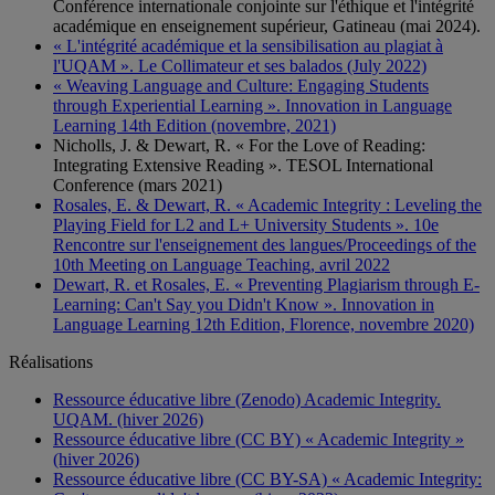
Conférence internationale conjointe sur l'éthique et l'intégrité
académique en enseignement supérieur, Gatineau (mai 2024).
« L'intégrité académique et la sensibilisation au plagiat à
l'UQAM ». Le Collimateur et ses balados (July 2022)
« Weaving Language and Culture: Engaging Students
through Experiential Learning ». Innovation in Language
Learning 14th Edition (novembre, 2021)
Nicholls, J. & Dewart, R. « For the Love of Reading:
Integrating Extensive Reading ». TESOL International
Conference (mars 2021)
Rosales, E. & Dewart, R. « Academic Integrity : Leveling the
Playing Field for L2 and L+ University Students ». 10e
Rencontre sur l'enseignement des langues/Proceedings of the
10th Meeting on Language Teaching, avril 2022
Dewart, R. et Rosales, E. « Preventing Plagiarism through E-
Learning: Can't Say you Didn't Know ». Innovation in
Language Learning 12th Edition, Florence, novembre 2020)
Réalisations
Ressource éducative libre (Zenodo) Academic Integrity.
UQAM. (hiver 2026)
Ressource éducative libre (CC BY) « Academic Integrity »
(hiver 2026)
Ressource éducative libre (CC BY-SA) « Academic Integrity: