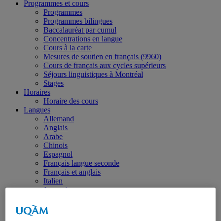
Programmes et cours
Programmes
Programmes bilingues
Baccalauréat par cumul
Concentrations en langue
Cours à la carte
Mesures de soutien en français (9960)
Cours de français aux cycles supérieurs
Séjours linguistiques à Montréal
Stages
Horaires
Horaire des cours
Langues
Allemand
Anglais
Arabe
Chinois
Espagnol
Français langue seconde
Français et anglais
Italien
Japonais
Langues asiatiques
LSQ (langue des signes québécoise)
Langues modernes