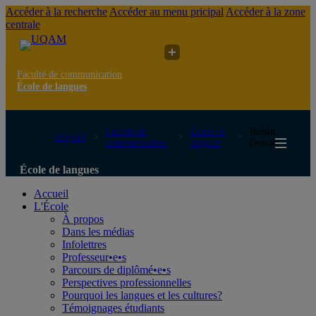
Accéder à la recherche
Accéder au menu pricipal
Accéder à la zone
centrale
Faculté de communication
École de langues
Faculté de
École de
Roisin
UQAM
communication
langues
Dewart
École de langues
Accueil
L'École
À propos
Dans les médias
Infolettres
Professeur•e•s
Parcours de diplômé•e•s
Perspectives professionnelles
Pourquoi les langues et les cultures?
Témoignages étudiants