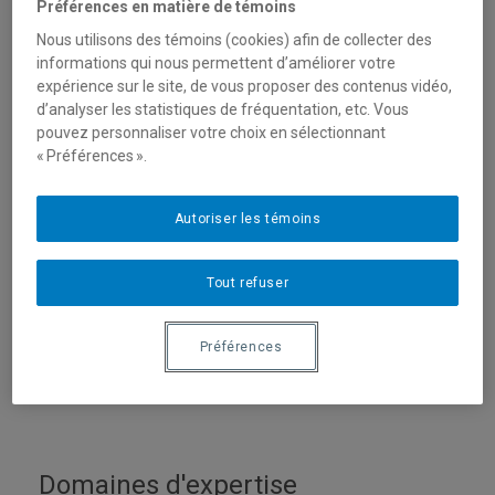
Préférences en matière de témoins
Nous utilisons des témoins (cookies) afin de collecter des
informations qui nous permettent d’améliorer votre
expérience sur le site, de vous proposer des contenus vidéo,
d’analyser les statistiques de fréquentation, etc. Vous
pouvez personnaliser votre choix en sélectionnant
« Préférences ».
Autoriser les témoins
Unité
:
École de langues
Courriel
:
payeras.jessica@uqam.ca
Tout refuser
Téléphone
: (514) 987-3000 poste 1482
Préférences
Langues
: Français, Anglais, Espagnol
Ce professeur désire s'entretenir avec les médias
Domaines d'expertise