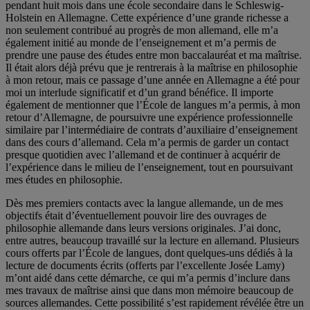
pendant huit mois dans une école secondaire dans le Schleswig-
Holstein en Allemagne. Cette expérience d’une grande richesse a
non seulement contribué au progrès de mon allemand, elle m’a
également initié au monde de l’enseignement et m’a permis de
prendre une pause des études entre mon baccalauréat et ma maîtrise.
Il était alors déjà prévu que je rentrerais à la maîtrise en philosophie
à mon retour, mais ce passage d’une année en Allemagne a été pour
moi un interlude significatif et d’un grand bénéfice. Il importe
également de mentionner que l’École de langues m’a permis, à mon
retour d’Allemagne, de poursuivre une expérience professionnelle
similaire par l’intermédiaire de contrats d’auxiliaire d’enseignement
dans des cours d’allemand. Cela m’a permis de garder un contact
presque quotidien avec l’allemand et de continuer à acquérir de
l’expérience dans le milieu de l’enseignement, tout en poursuivant
mes études en philosophie.
Dès mes premiers contacts avec la langue allemande, un de mes
objectifs était d’éventuellement pouvoir lire des ouvrages de
philosophie allemande dans leurs versions originales. J’ai donc,
entre autres, beaucoup travaillé sur la lecture en allemand. Plusieurs
cours offerts par l’École de langues, dont quelques-uns dédiés à la
lecture de documents écrits (offerts par l’excellente Josée Lamy)
m’ont aidé dans cette démarche, ce qui m’a permis d’inclure dans
mes travaux de maîtrise ainsi que dans mon mémoire beaucoup de
sources allemandes. Cette possibilité s’est rapidement révélée être un