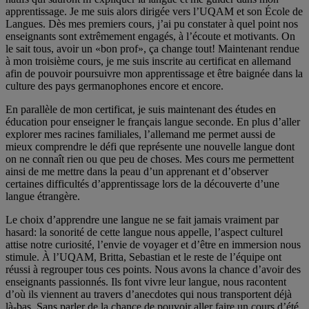
apprentissage. Je me suis alors dirigée vers l’UQAM et son École de
Langues. Dès mes premiers cours, j’ai pu constater à quel point nos
enseignants sont extrêmement engagés, à l’écoute et motivants. On
le sait tous, avoir un «bon prof», ça change tout! Maintenant rendue
à mon troisième cours, je me suis inscrite au certificat en allemand
afin de pouvoir poursuivre mon apprentissage et être baignée dans la
culture des pays germanophones encore et encore.
En parallèle de mon certificat, je suis maintenant des études en
éducation pour enseigner le français langue seconde. En plus d’aller
explorer mes racines familiales, l’allemand me permet aussi de
mieux comprendre le défi que représente une nouvelle langue dont
on ne connaît rien ou que peu de choses. Mes cours me permettent
ainsi de me mettre dans la peau d’un apprenant et d’observer
certaines difficultés d’apprentissage lors de la découverte d’une
langue étrangère.
Le choix d’apprendre une langue ne se fait jamais vraiment par
hasard: la sonorité de cette langue nous appelle, l’aspect culturel
attise notre curiosité, l’envie de voyager et d’être en immersion nous
stimule. À l’UQAM, Britta, Sebastian et le reste de l’équipe ont
réussi à regrouper tous ces points. Nous avons la chance d’avoir des
enseignants passionnés. Ils font vivre leur langue, nous racontent
d’où ils viennent au travers d’anecdotes qui nous transportent déjà
là-bas. Sans parler de la chance de pouvoir aller faire un cours d’été