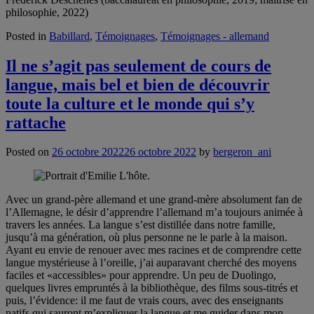
philosophie, 2022)
Posted in
Babillard
,
Témoignages
,
Témoignages - allemand
Il ne s’agit pas seulement de cours de
langue, mais bel et bien de découvrir
toute la culture et le monde qui s’y
rattache
Posted on
26 octobre 2022
26 octobre 2022
by
bergeron_ani
Avec un grand-père allemand et une grand-mère absolument fan de
l’Allemagne, le désir d’apprendre l’allemand m’a toujours animée à
travers les années. La langue s’est distillée dans notre famille,
jusqu’à ma génération, où plus personne ne le parle à la maison.
Ayant eu envie de renouer avec mes racines et de comprendre cette
langue mystérieuse à l’oreille, j’ai auparavant cherché des moyens
faciles et «accessibles» pour apprendre. Un peu de Duolingo,
quelques livres empruntés à la bibliothèque, des films sous-titrés et
puis, l’évidence: il me faut de vrais cours, avec des enseignants
natifs qui sauront m’expliquer la langue et me guider dans mon