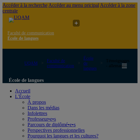
Accéder à la recherche
Accéder au menu pricipal
Accéder à la zone
centrale
Faculté de communication
École de langues
École
Faculté de
Témoignages
UQAM
de
communication
- allemand
langues
École de langues
Accueil
L'École
À propos
Dans les médias
Infolettres
Professeur•e•s
Parcours de diplômé•e•s
Perspectives professionnelles
Pourquoi les langues et les cultures?