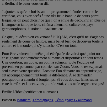
à Berlin, si le cœur vous en dit.
J’ajouterais qu’en choisissant un programme d’études comme le
certificat, vous avez accès à une très belle banque de cours parmi
lesquelles on peut choisir ce que l’on a envie de découvrir en plus de
la langue en tant que telle: cinéma allemand, culture des pays
germanophones, histoire du nazisme, etc.
Ce que j’ai découvert en venant à l’UQAM, c’est qu’il ne s’agit pas
seulement de cours de langue, mais bel et bien de découvrir toute la
culture et le monde qui s’y rattache. C’est un tout.
Pour être vraiment honnête, j’ai été épatée de voir à quel point nos
enseignants sont extrêmement humains et disponibles en tout temps.
Une question, un doute, un point à éclaircir, toute l’équipe est
présente en personne, par courriel, sur Zoom. Vous ne restez jamais
seul.e avec votre question. Lorsque l’on démarre un apprentissage,
cet accompagnement fait toute la différence. À se demander
pourquoi on a attendu si longtemps. Si vous doutez, faites sauter
cette barrière et lancez-vous pour de vrai, vous ne le regretterez pas!
Emilie L’hôte (certificat en allemand)
Posted in
Babillard
,
Témoignages
,
Témoignages - allemand