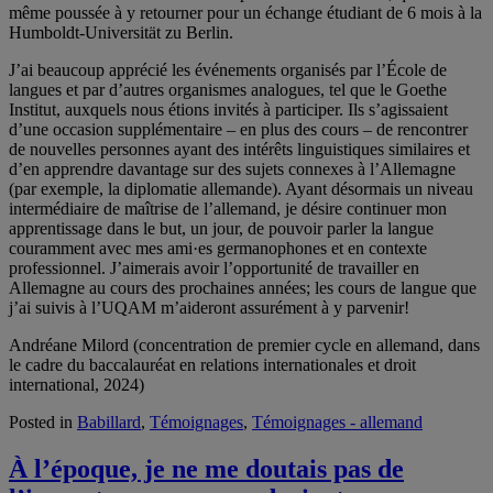
même poussée à y retourner pour un échange étudiant de 6 mois à la
Humboldt-Universität zu Berlin.
J’ai beaucoup apprécié les événements organisés par l’École de
langues et par d’autres organismes analogues, tel que le Goethe
Institut, auxquels nous étions invités à participer. Ils s’agissaient
d’une occasion supplémentaire – en plus des cours – de rencontrer
de nouvelles personnes ayant des intérêts linguistiques similaires et
d’en apprendre davantage sur des sujets connexes à l’Allemagne
(par exemple, la diplomatie allemande). Ayant désormais un niveau
intermédiaire de maîtrise de l’allemand, je désire continuer mon
apprentissage dans le but, un jour, de pouvoir parler la langue
couramment avec mes ami·es germanophones et en contexte
professionnel. J’aimerais avoir l’opportunité de travailler en
Allemagne au cours des prochaines années; les cours de langue que
j’ai suivis à l’UQAM m’aideront assurément à y parvenir!
Andréane Milord (concentration de premier cycle en allemand, dans
le cadre du baccalauréat en relations internationales et droit
international, 2024)
Posted in
Babillard
,
Témoignages
,
Témoignages - allemand
À l’époque, je ne me doutais pas de