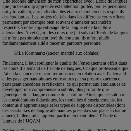
Une seconde dimension de mon expérience avec l’École de langues
que j’ai beaucoup appréciée est l’attention portée, par les personnes
qui y travaillent, aux individualités et aux cheminements respectifs
des étudiant.es. Les projets réalisés dans les différents cours offerts
permettent par exemple bien souvent d’annexer nos intérêts
respectifs à notre apprentissage de la langue et de la culture
allemandes. À cet égard, les cours que j’ai suivi à l’École de langues
ne m’ont pas simplement livré du contenu, ils m’ont plutôt
fondamentalement aidé à tracer un parcours personnel.
Finalement, il faut souligner la qualité de l’enseignement offert dans
les cours d’allemand de l’École de langues. Chaque professeur.e que
j’ai eu la chance de rencontrer nous met en relation avec l’allemand
et les pays germanophones entre autres par sa propre expérience,
partageant anecdotes et réflexions, ce qui permet aux étudiant.es de
développer une compréhension subtile, plus profonde que
générique, de la langue comme de la culture. Ainsi, que ce soit par
les considérations didactiques, les modalités d’enseignements, les
contenus d’apprentissage et les types de supports disponibles (dont
des assistant.es de langue allemand.es présent.es sur place à chaque
année), l’allemand s’apprend particulièrement bien à l’École de
langues de l’UQAM.
Frédérick Deschênes (baccalauréat en philosophie, 2019; maîtrise en