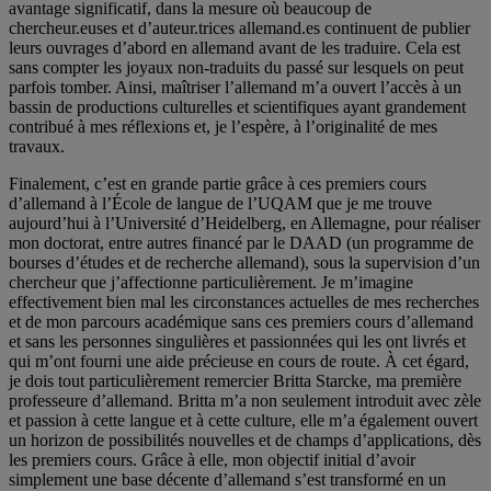
avantage significatif, dans la mesure où beaucoup de
chercheur.euses et d’auteur.trices allemand.es continuent de publier
leurs ouvrages d’abord en allemand avant de les traduire. Cela est
sans compter les joyaux non-traduits du passé sur lesquels on peut
parfois tomber. Ainsi, maîtriser l’allemand m’a ouvert l’accès à un
bassin de productions culturelles et scientifiques ayant grandement
contribué à mes réflexions et, je l’espère, à l’originalité de mes
travaux.
Finalement, c’est en grande partie grâce à ces premiers cours
d’allemand à l’École de langue de l’UQAM que je me trouve
aujourd’hui à l’Université d’Heidelberg, en Allemagne, pour réaliser
mon doctorat, entre autres financé par le DAAD (un programme de
bourses d’études et de recherche allemand), sous la supervision d’un
chercheur que j’affectionne particulièrement. Je m’imagine
effectivement bien mal les circonstances actuelles de mes recherches
et de mon parcours académique sans ces premiers cours d’allemand
et sans les personnes singulières et passionnées qui les ont livrés et
qui m’ont fourni une aide précieuse en cours de route. À cet égard,
je dois tout particulièrement remercier Britta Starcke, ma première
professeure d’allemand. Britta m’a non seulement introduit avec zèle
et passion à cette langue et à cette culture, elle m’a également ouvert
un horizon de possibilités nouvelles et de champs d’applications, dès
les premiers cours. Grâce à elle, mon objectif initial d’avoir
simplement une base décente d’allemand s’est transformé en un