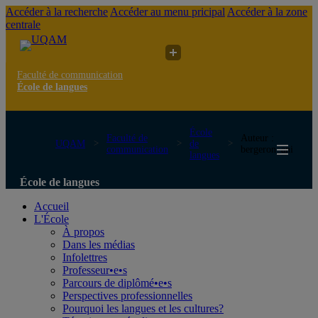
Accéder à la recherche
Accéder au menu pricipal
Accéder à la zone
centrale
Faculté de communication
École de langues
École
Faculté de
Auteur :
UQAM
de
communication
bergeron_ani
langues
École de langues
Accueil
L'École
À propos
Dans les médias
Infolettres
Professeur•e•s
Parcours de diplômé•e•s
Perspectives professionnelles
Pourquoi les langues et les cultures?