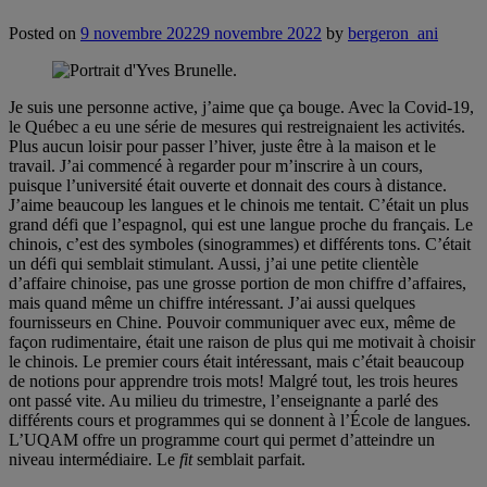
Posted on
9 novembre 2022
9 novembre 2022
by
bergeron_ani
Je suis une personne active, j’aime que ça bouge. Avec la Covid-19,
le Québec a eu une série de mesures qui restreignaient les activités.
Plus aucun loisir pour passer l’hiver, juste être à la maison et le
travail. J’ai commencé à regarder pour m’inscrire à un cours,
puisque l’université était ouverte et donnait des cours à distance.
J’aime beaucoup les langues et le chinois me tentait. C’était un plus
grand défi que l’espagnol, qui est une langue proche du français. Le
chinois, c’est des symboles (sinogrammes) et différents tons. C’était
un défi qui semblait stimulant. Aussi, j’ai une petite clientèle
d’affaire chinoise, pas une grosse portion de mon chiffre d’affaires,
mais quand même un chiffre intéressant. J’ai aussi quelques
fournisseurs en Chine. Pouvoir communiquer avec eux, même de
façon rudimentaire, était une raison de plus qui me motivait à choisir
le chinois. Le premier cours était intéressant, mais c’était beaucoup
de notions pour apprendre trois mots! Malgré tout, les trois heures
ont passé vite. Au milieu du trimestre, l’enseignante a parlé des
différents cours et programmes qui se donnent à l’École de langues.
L’UQAM offre un programme court qui permet d’atteindre un
niveau intermédiaire. Le
fit
semblait parfait.