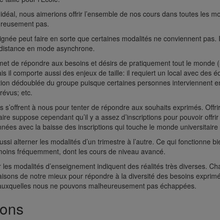
éal, nous aimerions offrir l’ensemble de nos cours dans toutes les m
reusement pas.
née peut faire en sorte que certaines modalités ne conviennent pas. Il se
 distance en mode asynchrone.
t de répondre aux besoins et désirs de pratiquement tout le monde (sur
s il comporte aussi des enjeux de taille: il requiert un local avec des 
on dédoublée du groupe puisque certaines personnes interviennent en lign
révus; etc.
 s’offrent à nous pour tenter de répondre aux souhaits exprimés. Offri
aire suppose cependant qu’il y a assez d’inscriptions pour pouvoir offr
nées avec la baisse des inscriptions qui touche le monde universitaire 
si alterner les modalités d’un trimestre à l’autre. Ce qui fonctionne b
 moins fréquemment, dont les cours de niveau avancé.
les modalités d’enseignement indiquent des réalités très diverses. C
aisons de notre mieux pour répondre à la diversité des besoins exprim
 auxquelles nous ne pouvons malheureusement pas échappées.
ions