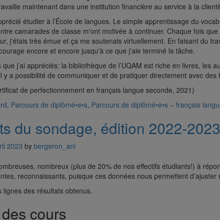
vaille maintenant dans une institution financière au service à la clientè
précié étudier à l’École de langues. Le simple apprentissage du vocab
ntre camarades de classe m'ont motivée à continuer. Chaque fois que j
ur, j'étais très émue et ça me soutenais virtuellement. En faisant du tr
urage encore et encore jusqu'à ce que j'aie terminé la tâche.
 que j’ai appréciés: la bibliothèque de l’UQAM est riche en livres, les 
 il y a possibilité de communiquer et de pratiquer directement avec des
tificat de perfectionnement en français langue seconde, 2021)
ard
,
Parcours de diplômé•e•s
,
Parcours de diplômé•e•s – français lang
ts du sondage, édition 2022-202
ril 2023
by
bergeron_ani
ombreuses, nombreux (plus de 20% de nos effectifs étudiants!) à ré
ntes, reconnaissants, puisque ces données nous permettent d’ajuster n
s lignes des résultats obtenus.
 des cours