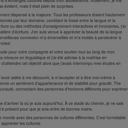
ins d'échanges culturels depuis mon adolescence, finalement, je me
 évident, mais il était plein de surprises.
nement dispensé à la majeure. Tous les professeurs étaient hautement
ionnés par leur domaine, comblant le fossé entre la langue et la
écriture ou des méthodes d’enseignement interactives et innovantes, j'ai
ière d’écriture. J'en suis venue à apprécier la beauté de la langue
rveilleuse connexion m’a émerveillée et m'a incitée à persévérer à
notes!
itude pour votre compagnie et votre soutien tout au long de mon
a mineure en linguistique et j'ai été admise à la maîtrise en
le d'atteindre cet objectif alors que j'avais interrompu mes études en
'avoir aidée à me découvrir, à m’accepter et à être moi-même à
donne un sentiment d'appartenance et de stabilité pour grandir. The
 communauté, connectant des personnes d'horizons différents pour exprimer
d'arriver là où je suis aujourd'hui. À ce stade du chemin, je ne sais
'à présent pour que je sois entre de bonnes mains.
e monde avec des personnes de cultures différentes. C'est formidable
 apprécier les cultures.