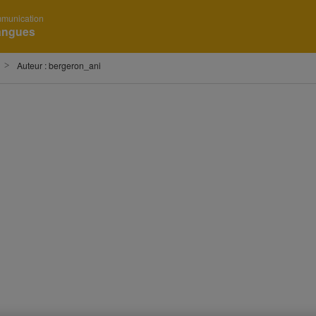
mmunication
langues
Auteur :
bergeron_ani