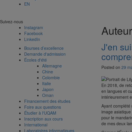
EN
Suivez-nous
Auteur
Instagram
Facebook
LinkedIn
J'en su
Bourses d’excellence
compren
Demande d'admission
Écoles d'été
Allemagne
Posted on
29 ma
Chine
Colombie
Italie
En 2018, de ret
Japon
en langues et cu
Oman
intérieurement e
Financement des études
Ayant complété 
Foire aux questions
image asiatique 
Étudier à l'UQAM
pour le mandarin,
Inscription aux cours
de mes deux lang
International
Laboratoires informatiques