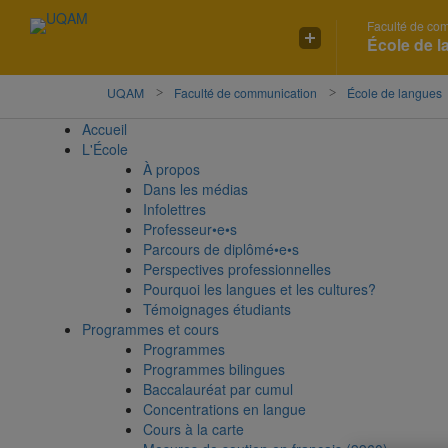
Faculté de co
Accéder
Accéder
Accéder
École de 
à
au
à
la
menu
la
recherche
pricipal
zone
UQAM
Faculté de communication
École de langues
centrale
Accueil
L'École
À propos
Dans les médias
Infolettres
Professeur•e•s
Parcours de diplômé•e•s
Perspectives professionnelles
Pourquoi les langues et les cultures?
Témoignages étudiants
Programmes et cours
Programmes
Programmes bilingues
Baccalauréat par cumul
Concentrations en langue
Cours à la carte