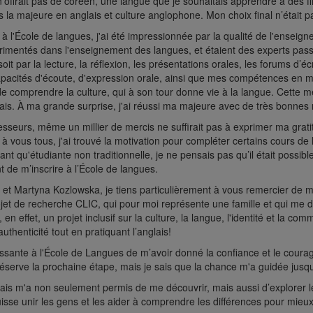
offrait pas de coréen, une langue que je souhaitais apprendre à des f
s la majeure en anglais et culture anglophone. Mon choix final n’était pas
 l'École de langues, j'ai été impressionnée par la qualité de l'enseig
érimentés dans l'enseignement des langues, et étaient des experts pass
oit par la lecture, la réflexion, les présentations orales, les forums d’
acités d'écoute, d'expression orale, ainsi que mes compétences en mat
omprendre la culture, qui à son tour donne vie à la langue. Cette me
ais. À ma grande surprise, j'ai réussi ma majeure avec de très bonnes 
sseurs, même un millier de mercis ne suffirait pas à exprimer ma grat
à vous tous, j'ai trouvé la motivation pour compléter certains cours de l
tant qu'étudiante non traditionnelle, je ne pensais pas qu’il était possib
t de m’inscrire à l’École de langues.
et Martyna Kozlowska, je tiens particulièrement à vous remercier de m
ojet de recherche CLIC, qui pour moi représente une famille et qui me 
 en effet, un projet inclusif sur la culture, la langue, l'identité et la
 authenticité tout en pratiquant l’anglais!
ssante à l'École de Langues de m’avoir donné la confiance et le courage 
serve la prochaine étape, mais je sais que la chance m'a guidée jusqu
ais m'a non seulement permis de me découvrir, mais aussi d’explorer l
isse unir les gens et les aider à comprendre les différences pour mieux