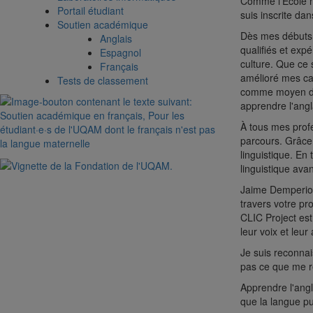
Comme l'École n'
Portail étudiant
suis inscrite dan
Soutien académique
Dès mes débuts à
Anglais
qualifiés et exp
Espagnol
culture. Que ce s
Français
amélioré mes cap
Tests de classement
comme moyen de c
apprendre l'angl
À tous mes profe
parcours. Grâce 
linguistique. En 
linguistique avan
Jaime Demperio 
travers votre pr
CLIC Project est,
leur voix et leur
Je suis reconnai
pas ce que me ré
Apprendre l'angl
que la langue pu