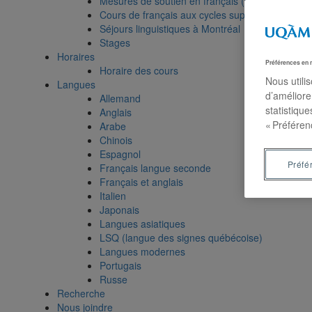
Mesures de soutien en français (9960)
Cours de français aux cycles supérieurs
Séjours linguistiques à Montréal
Stages
Horaires
Préférences en 
Horaire des cours
Nous utili
Langues
d’améliore
Allemand
statistiqu
Anglais
« Préféren
Arabe
Chinois
Espagnol
Préfé
Français langue seconde
Français et anglais
Italien
Japonais
Langues asiatiques
LSQ (langue des signes québécoise)
Langues modernes
Portugais
Russe
Recherche
Nous joindre