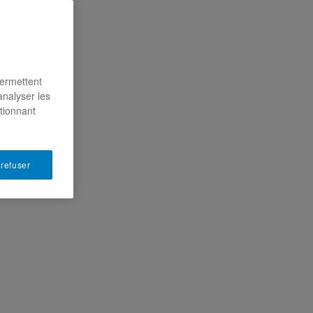
permettent
analyser les
ctionnant
 refuser