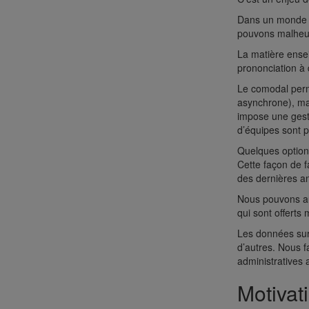
Dans un monde id
pouvons malheu
La matière enseig
prononciation à
Le comodal perme
asynchrone), mai
impose une gesti
d’équipes sont p
Quelques options
Cette façon de f
des dernières an
Nous pouvons aus
qui sont offerts
Les données sur 
d’autres. Nous f
administratives
Motivat