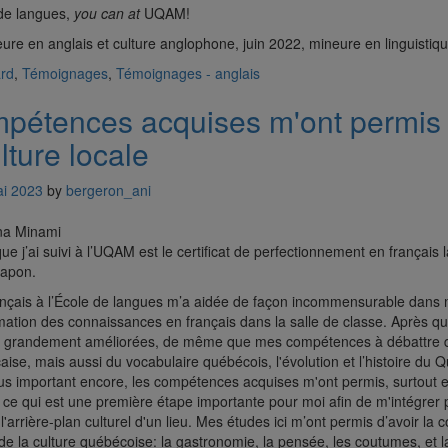
 de langues,
you can
at
UQAM!
ure en anglais et culture anglophone, juin 2022, mineure en linguistiqu
ard
,
Témoignages
,
Témoignages - anglais
pétences acquises m'ont permis
lture locale
i 2023
by
bergeron_ani
 j’ai suivi à l’UQAM est le certificat de perfectionnement en français
Japon.
ançais à l’École de langues m’a aidée de façon incommensurable dans m
ormation des connaissances en français dans la salle de classe. Après qu
t grandement améliorées, de même que mes compétences à débattre de
ise, mais aussi du vocabulaire québécois, l'évolution et l’histoire du Q
Plus important encore, les compétences acquises m'ont permis, surtout
e, ce qui est une première étape importante pour moi afin de m'intégrer 
 l'arrière-plan culturel d'un lieu. Mes études ici m’ont permis d’avoir l
 la culture québécoise: la gastronomie, la pensée, les coutumes, et la