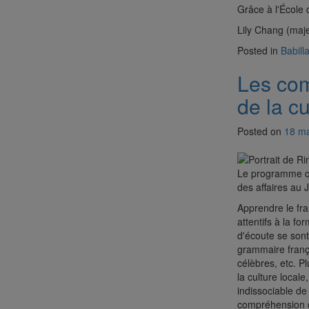
Grâce à l'École
Lily Chang (maje
Posted in
Babill
Les com
de la cu
Posted on
18 ma
Le programme que
des affaires au 
Apprendre le fr
attentifs à la f
d'écoute se son
grammaire frança
célèbres, etc. 
la culture local
indissociable de
compréhension de