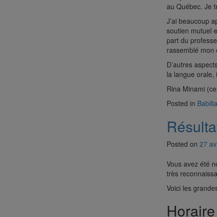
au Québec. Je tra
J’ai beaucoup ap
soutien mutuel e
part du professe
rassemblé mon co
D’autres aspects
la langue orale,
Rina Minami (cer
Posted in
Babill
Résulta
Posted on
27 av
Vous avez été n
très reconnaissa
Voici les grande
Horaire