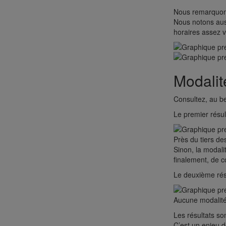
Nous remarquons 
Nous notons aus
horaires assez 
Modalit
Consultez, au b
Le premier résul
Près du tiers de
Sinon, la modali
finalement, de 
Le deuxième résu
Aucune modalité 
Les résultats so
C’est un enjeu de